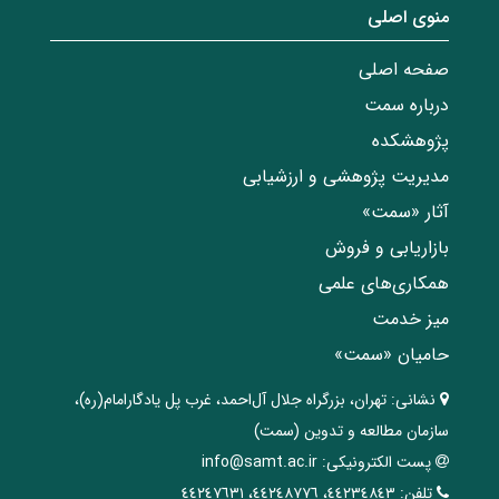
منوی اصلی
صفحه اصلی
درباره سمت
پژوهشکده
مدیریت پژوهشی و ارزشیابی
آثار «سمت»
بازاریابی و فروش
همکاری‌های علمی
میز خدمت
حامیان «سمت»
نشانی:
تهران، ‌بزرگراه ‌جلال آل‌احمد، غرب پل يادگار‌امام(ره)‌،
سازمان مطالعه و تدوین‌ (سمت)
پست الکترونیکی:
info@samt.ac.ir
تلفن:
٤٤٢٣٤٨٤٣، ٤٤٢٤٨٧٧٦، ٤٤٢٤٧٦٣١