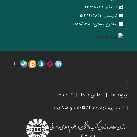
دورنگار:
٤٤٢٤٨٧٧٧
کدپستی:
١٤٦٣٦٤٥٨٥١
صندوق پستی:
١٤١٥٥/٦٣٨١
پیوند ها
تماس با ما
کتاب ها
ثبت پیشنهادات، انتقادات و شکایت