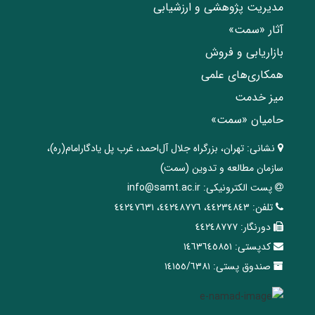
مدیریت پژوهشی و ارزشیابی
آثار «سمت»
بازاریابی و فروش
همکاری‌های علمی
میز خدمت
حامیان «سمت»
نشانی:
تهران، ‌بزرگراه ‌جلال آل‌احمد، غرب پل يادگار‌امام(ره)‌،
سازمان مطالعه و تدوین‌ (سمت)
پست الکترونیکی:
info@samt.ac.ir
تلفن:
٤٤٢٣٤٨٤٣، ٤٤٢٤٨٧٧٦، ٤٤٢٤٧٦٣١
دورنگار:
٤٤٢٤٨٧٧٧
کدپستی:
١٤٦٣٦٤٥٨٥١
صندوق پستی:
١٤١٥٥/٦٣٨١