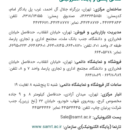
ساختمان مرکزی:
تهران، بزرگراه جلال آل احمد، غرب پل یادگار امام،
کدپستی: ۱۴۶۳۶۴۵۸۵۱، صندوق پستی: ۶۳۸۱/۱۴۱۵۵، تلفن:
۴۴۲۳۴۸۴۳ ، ۴۴۲۴۸۷۷۶، نمابر: ۴۴۲۴۸۷۷۷، ۴۴۲۴۶۱۲۱
مدیریت بازاریابی و فروش:
تهران، خیابان انقلاب، حدفاصل خیابان
فخررازی و دانشگاه، جنب بانک ملت، مجتمع اداری و تجاری پارسا،
طبقه ۲، واحد ۲۰۱، تلفن: ۶۶۴۰۸۱۲۰، ۶۶۴۰۸۱۴۵، ۶۶۴۸۳۶۰۱، ۶۶۹۵۰۲۲۳،
نمابر: ۶۶۴۰۵۶۷۸
فروشگاه و نمایشگاه دائمی:
تهران، خیابان انقلاب، حدفاصل خیابان
فخررازی و دانشگاه، مجتمع اداری و تجاری پارسا، واحد ۷ و ۸، تلفن:
۶۶۹۷۰۹۸۹ - ۶۶۴۱۸۰۶۹
ساعات کار فروشگاه و نمایشگاه دائمی:
شنبه تا پنج‌شنبه‌ ۸ لغایت ۱۹
انبار مرکزی:
تهران، میدان آزادی، حدفاصل کیلومتر ۸ و ۹ جاده
مخصوص کرج، روبه‌روی شهاب خودرو، خیابان ۲۲ (نخ زرین)، جنب
شرکت پرنیان چاپ، تلفن: ۴۴۵۳۴۴۴۵ نمابر: ۴۴۵۳۴۴۴۶
پست الکترونیکی:
Sale@samt.ac.ir
تارنما (پایگاه الکترونیک)ی سازمان:
www.samt.ac.ir