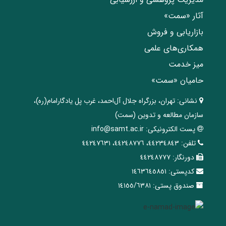
آثار «سمت»
بازاریابی و فروش
همکاری‌های علمی
میز خدمت
حامیان «سمت»
نشانی:
تهران، ‌بزرگراه ‌جلال آل‌احمد، غرب پل يادگار‌امام(ره)‌،
سازمان مطالعه و تدوین‌ (سمت)
پست الکترونیکی:
info@samt.ac.ir
تلفن:
٤٤٢٣٤٨٤٣، ٤٤٢٤٨٧٧٦، ٤٤٢٤٧٦٣١
دورنگار:
٤٤٢٤٨٧٧٧
کدپستی:
١٤٦٣٦٤٥٨٥١
صندوق پستی:
١٤١٥٥/٦٣٨١