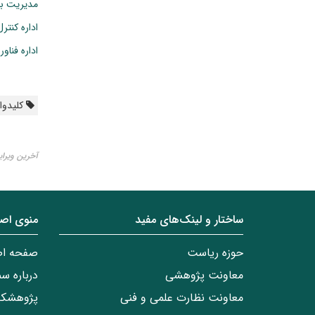
مدیریت با
اداره کنت
اداره فناور
کلیدواژ
آخرین ویرایش ۲۵ خرد
ساختار‌‌ و‌‌ لینک‌های مفید
منوی اص
حوزه ریاست
صفحه ا
معاونت پژوهشی
درباره س
معاونت نظارت علمی و فنی
پژوهشکد