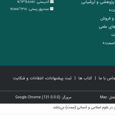
پژوهشی و ارزشیابی
کدپستی:
١٤٦٣٦٤٥٨٥١
صندوق پستی:
١٤١٥٥/٦٣٨١
مت»
ی و فروش
های علمی
ت
«سمت»
ماس با ما
کتاب ها
ثبت پیشنهادات، انتقادات و شکایت
: Mac
مرورگر: Google Chrome (131.0.0.0)
در علوم اسلامی و انسانی (سمت) می‌باشد.