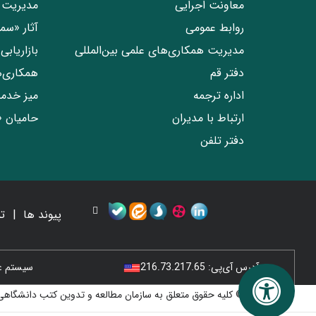
معاونت اجرایی
مدیریت 
روابط عمومی
آثار «س
مدیریت همکاری‌های علمی بین‌المللی
بازاریاب
دفتر قم
همکاری‌
اداره ترجمه
میز خدم
ارتباط با مدیران
حامیان 
دفتر تلفن
پیوند ها
ت
آدرس آی‌پی:
216.73.217.65
سیستم عامل
© کلیه حقوق متعلق به سازمان مطالعه و تدوین کتب دانشگاهی 