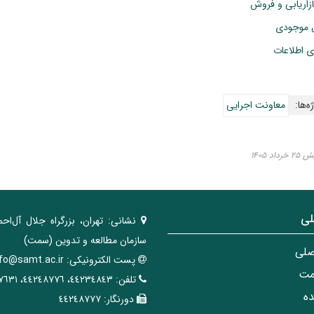
زاریابی و فروش
رل موجودی
ی‌ اطلاعات
ه‌ها:
معاونت اجرایی
اد ۱۴۰۵
لی
نشانی:
تهران، ‌بزرگراه ‌جلال آل‌احم
سازمان مطالعه و تدوین‌ (سمت)
صلی
پست الکترونیکی:
nfo@samt.ac.ir
مت
تلفن:
٤٤٢٣٤٨٤٣، ٤٤٢٤٨٧٧٦، ٤٤٢٤٧٦٣١
ه
دورنگار:
٤٤٢٤٨٧٧٧