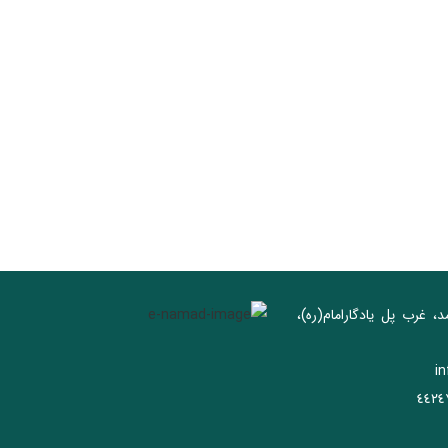
د، غرب پل يادگار‌امام(ره)‌،
i