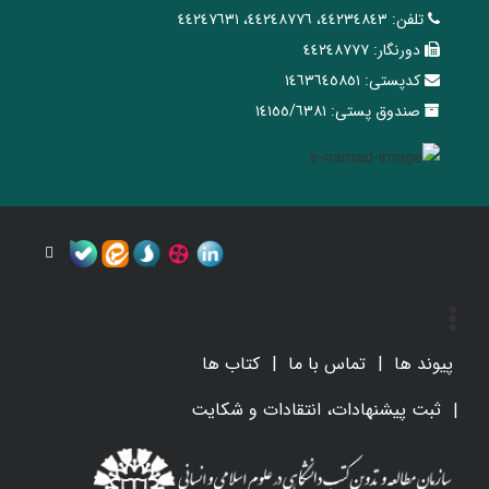
تلفن:
٤٤٢٣٤٨٤٣، ٤٤٢٤٨٧٧٦، ٤٤٢٤٧٦٣١
دورنگار:
٤٤٢٤٨٧٧٧
کدپستی:
١٤٦٣٦٤٥٨٥١
صندوق پستی:
١٤١٥٥/٦٣٨١
پیوند ها
تماس با ما
کتاب ها
ثبت پیشنهادات، انتقادات و شکایت