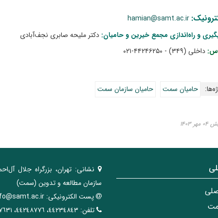
ترونیک:
hamian@samt.ac.ir
یری و راه‌اندازی مجمع خیرین و حامیان:
دکتر ملیحه صابری نجف‌آبادی
اس:
داخلی (۳۴۹) - ۴۴۲۴۶۲۵۰-۰۲۱
ه‌ها:
حامیان سمت
حامیان سازمان سمت
ر ۱۴۰۳
لی
نشانی:
تهران، ‌بزرگراه ‌جلال آل‌احم
سازمان مطالعه و تدوین‌ (سمت)
صلی
پست الکترونیکی:
nfo@samt.ac.ir
مت
تلفن:
٤٤٢٣٤٨٤٣، ٤٤٢٤٨٧٧٦، ٤٤٢٤٧٦٣١