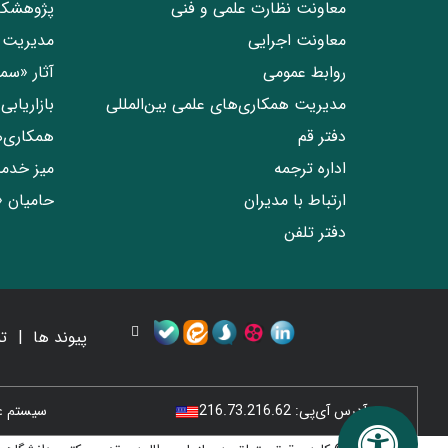
معاونت نظارت علمی و فنی
پژوهشکد
معاونت اجرایی
مدیریت 
روابط عمومی
آثار «س
مدیریت همکاری‌های علمی بین‌المللی
بازاریاب
دفتر قم
همکاری‌
اداره ترجمه
میز خدم
ارتباط با مدیران
حامیان 
دفتر تلفن
پیوند ها
ت
آدرس آی‌پی:
216.73.216.62
سیستم عامل