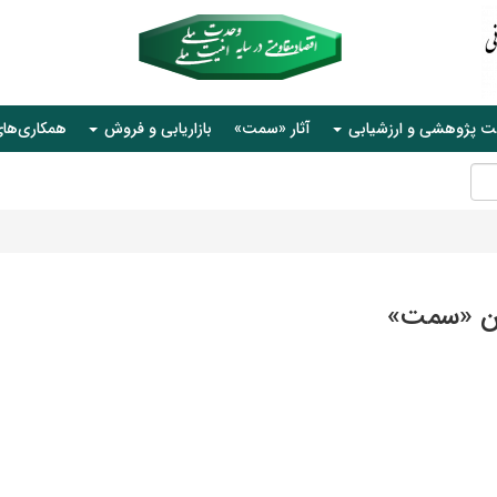
ت پژوهشی و ارزشیابی
آثار «سمت»
بازاریابی و فروش
همکاری‌ها
ن «سمت»