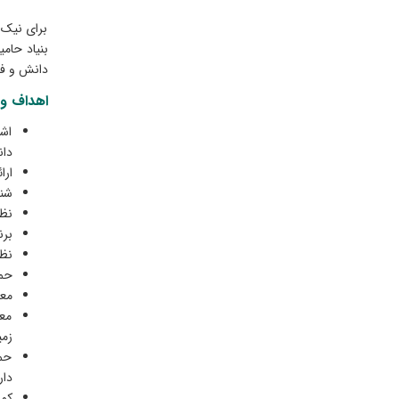
برای نیک 
بنیاد حام
دانش و فن
اهداف و 
اشا
دان
ارا
شنا
نظا
برن
نظا
حما
معر
معر
زمی
حما
دار
کمک