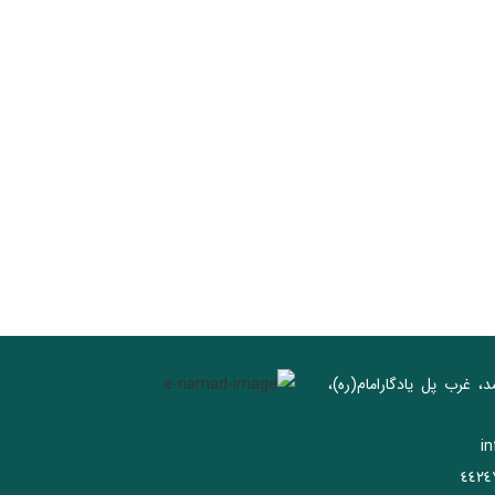
د، غرب پل يادگار‌امام(ره)‌،
i