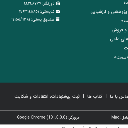
ه
دورنگار:
٤٤٢٤٨٧٧٧
پژوهشی و ارزشیابی
کدپستی:
١٤٦٣٦٤٥٨٥١
صندوق پستی:
١٤١٥٥/٦٣٨١
مت»
ی و فروش
های علمی
ت
«سمت»
ماس با ما
کتاب ها
ثبت پیشنهادات، انتقادات و شکایت
: Mac
مرورگر: Google Chrome (131.0.0.0)