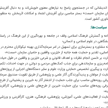
اندیشانی که در جستجوی پاسخ به نیازهای معنوی خویش‌ا‏ند و به دنبال آفرین
یان سازمان «سمت» بستر مناسبی برای آفرینش اعتماد و امکانات اثربخش به منظور 
اوری کشور است.
سیاست‌ها:
عه و گسترش فرهنگ اسلامی وقف در جامعه و بهره‌گیری از این فرهنگ در راستا
شگاهی در علوم اسلامی و انسانی؛
ئه مشاوره و بسترسازی برای تسهیل در امر سرمایه‌گذاری بهینه نیکوکاران محترم د
سایی، تقدیر و حمایت همه جانبه از خیّرین، واقفین و حامیان سازمان «سمت»؛
رت بر حُسن انجام نظرات و اهداف قانونی و شرعی خیّرین و واقفین در طول حیات 
امه‌ریزی و سازماندهی برای جذب کمک‌های مردمی و دولتی در جهت احداث، تکمیل
رت و پیگیری تخصیص حمایتی وزارت علوم و سایر دستگاه‌های اجرایی از پروژه‌های خیّ
یت از مولفان و پدیدآورندگان آثار علمی و پژوهشی از طریق تقویت صندوق سرمایه‌گ
فی رویه‌های مناسب برای جلب حمایت از انتشار آثار به خیرین و پشتیبانی از طرح‌
فی رویه‌های مناسب برای حمایت خیرین از طرح‌های علمی و پژوهشی، کارآفرینی
نه؛
یت از فعالیت‌های علمی، آموزشی، پژوهشی، فرهنگی، هنری، کارآفرینی و ورزشی ه
ند؛
 به تجهیز پژوهشکده‌ها و مراکز تحقیقاتی سازمان؛