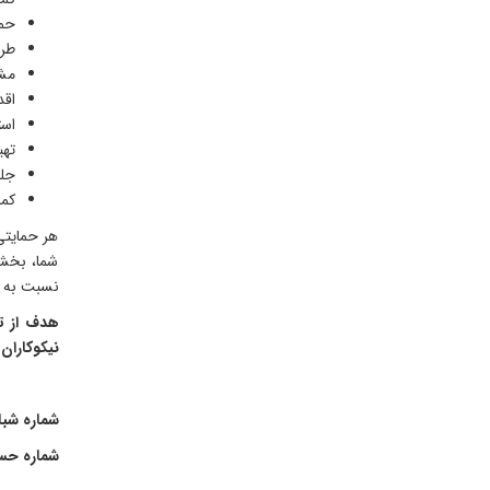
حما
طرح
مشا
اقد
است
تهی
جلب
کمک
هر حمایتی
شما، بخشی 
نسبت به حم
هدف از تش
نیکوکارا
شماره شبا: 0004101020941220467
شماره حساب: 1220467