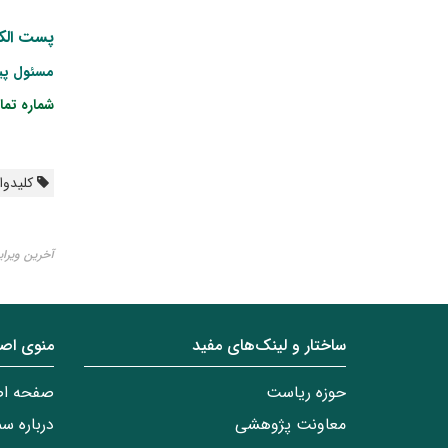
پست الک
مسئول پیگ
شماره تم
کلیدواژ
آخرین ویرایش ۰۴ مه
ساختار‌‌ و‌‌ لینک‌های مفید
منوی اص
حوزه ریاست
صفحه ا
معاونت پژوهشی
درباره س