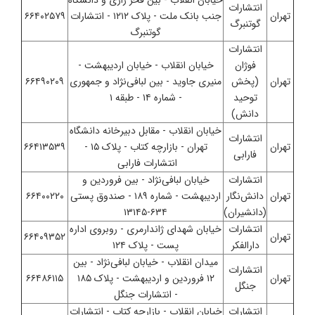
خیابان انقلاب - بین فخر رازی و دانشگاه
انتشارات
تهران
جنب بانک ملت - پلاک ۱۲۱۲ - انتشارات
۶۶۴۰۲۵۷۹
گوتنبرگ
گوتنبرگ
انتشارات
فوژان
خیابان انقلاب - خیابان اردیبهشت -
تهران
(پخش
منیری جاوید - بین لبافی‌نژاد و جمهوری
۶۶۴۹۰۲۰۹
توحید
- شماره ۱۴ - طبقه ۱
دانش)
خیابان انقلاب - مقابل دبیرخانه دانشگاه
انتشارات
تهران
تهران - بازارچه کتاب - پلاک ۱۵ -
۶۶۴۱۳۵۳۹
فارابی
انتشارات فارابی
انتشارات
خیابان لبافی‌نژاد - بین فروردین و
تهران
دانش‌نگار
اردیبهشت - شماره ۱۸۹ - صندوق پستی
۶۶۴۰۰۲۲۰
(دانشیران)
۶۳۴-۱۳۱۴۵
انتشارات
خیابان شهدای ژاندارمری - روبروی اداره
تهران
۶۶۴۰۹۳۵۲
دارالفکر
پست - پلاک ۱۲۴
میدان انقلاب - خیابان لبافی‌نژاد - بین
انتشارات
تهران
۱۲ فروردین و اردیبهشت - پلاک ۱۸۵
۶۶۴۸۶۱۱۵
جنگل
- انتشارات جنگل
انتشارات
خیابان انقلاب - بازارچه کتاب - انتشارات