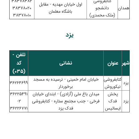
کتابفروشی
۳۸۳۷۸۳۸۴
اول خیابان مهدیه - مقابل
همدان
دانشجو
۳۸۳۷۸۰۲۰
باشگاه معلمان
(ملک محمدی)
۳۸۳۷۸۰۱۰
یزد
تلفن -
شهر
عنوان
نشانی
کد
(۰۳۵)
کتابفروشی
خیابان امام خمینی - نرسیده به مسجد
یزد
۳۶۲۶۴۶۹۹
نیکوروش
برخوردار
پخش
میدان باغ ملی (آزادی) - ابتدای خیابان
۳۶۲۲۵۴۹۱
یزد
فدک
فرخی - جنب مجتمع ستاره - کتابفروشی
۲-
ایساتیس
فدک یزد
۳۶۲۲۶۷۷۱