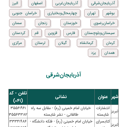
آذربایجان‌شرقی
آذربایجان‌غربی
اصفهان
البرز
بوشهر
تهران
چهارمحال‌و‌بختیاری
خراسان جنوبی
خراسان‌رضوی
خوزستان
زنجان
سمنان
سیستان‌و‌بلوچستان
فارس
قزوین
قم
کردستان
کرمان
کرمانشاه
گیلان
لرستان
مرکزی
همدان
یزد
آذربایجان‌شرقی
تلفن - کد
شهر
عنوان
نشانی
(۰۴۱)
انتشارات
خیابان امام خمینی (ره) - مقابل سه راه
۳۵۵۶۱۹۶۱
تبریز
شایسته
طالقانی - نشر شایسته
۳۵۵۶۳۳۸۲
کتابسرای
خیابان امام خمینی (ره) - فلکه دانشگاه -
۳۳۳۴۱۹۸۶
تبریز