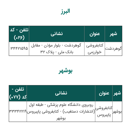
البرز
تلفن - کد
شهر
عنوان
نشانی
(۰۲۶)
کتابفروشی
گوهردشت - بلوار مؤذن - مقابل
گوهردشت
۳۴۴۲۱۵۹۵
خوارزمی
بانک ملی - پلاک ۳۲
بوشهر
تلفن -
شهر
عنوان
نشانی
کد (۰۷۷)
روبروی دانشگاه علوم پزشکی - طبقه اول
کتابفروشی
بوشهر
(انتشارات دستغیب) - کتابفروشی پاپیروس
۳۳۳۴۲۲۱۹
پاپیروس
بوشهر