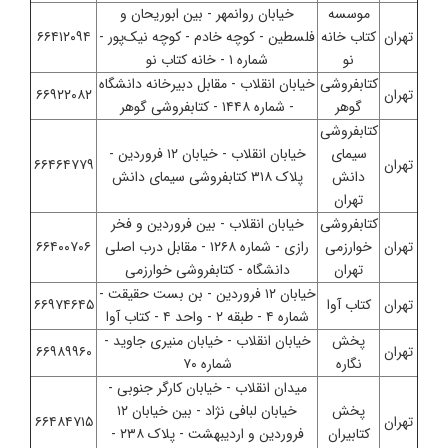
موسسه
خیابان روانمهر - بین ابوریحان و
تهران
کتاب خانه
فلسطین - کوچه خادم - کوچه نیک‌پور -
۶۶۴۱۲۰۹۴
نو
شماره ۱ - خانه کتاب نو
کتابفروشی
خیابان انقلاب - مقابل دبیرخانه دانشگاه
تهران
۶۶۹۲۲۰۸۲
گوهر
- شماره ۱۴۴۸ - کتابفروشی گوهر
کتابفروشی
سیمای
خیابان انقلاب - خیابان ۱۲ فروردین -
تهران
۶۶۴۶۴۷۷۹
دانش
پلاک ۳۱۸ کتابفروشی سیمای دانش
تهران
کتابفروشی
خیابان انقلاب - بین فروردین و فخر
تهران
خوارزمی
رازی - شماره ۱۲۶۸ - مقابل درب اصلی
۶۶۴۰۰۷۰۶
تهران
دانشگاه - کتابفروشی خوارزمی
خیابان ۱۲ فروردین - بن بست حقیقت -
تهران
کتاب آوا
۶۶۹۷۴۶۴۵
شماره ۴ - طبقه ۲ - واحد ۴ - کتاب آوا
پخش
خیابان انقلاب - خیابان منیری جاوید -
تهران
۶۶۹۸۹۹۶۰
نگاره
شماره ۷۰
میدان انقلاب - خیابان کارگر جنوبی -
پخش
خیابان لبافی نژاد - بین خیابان ۱۲
تهران
۶۶۴۸۴۷۱۵
کتابیران
فروردین و اردیبهشت - پلاک ۲۳۸ -