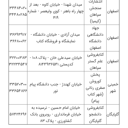
انتشارات
میدان شهدا - خیابان کاوه - بعد از
سنجش
۳۴۴۸۴۰۲۰
اصفهان
چهار راه باهنر - کوی ولیعصر - شماره
سپاهان
۳۴۴۸۰۲۸۵
۴۱۹
(کیمیا)
جهاد
دانشگاهی
میدان آزادی - خیابان دانشگاه -
۳۶۶۹۳۹۱۷
اصفهان
دانشگاه
نمایشگاه و فروشگاه کتاب
۳۶۶۸۰۰۶۲
اصفهان
کتابفروشی
خیابان سیدعلی خان - پلاک ۱۰۸ -
۳۲۲۰۰۳۸۳
اصفهان
علم گستر
کدپستی ۸۱۴۴۹۳۶۵۴۱
۳۲۲۳۴۵۴۷
سپاهان
پخش
کوروش
خمینی
خیابان کهندژ - جنب دانشگاه پیام
۳۳۵۲۰۳۰۰
صفری رنانی
شهر
نور
۳۳۶۵۴۸۶۶
(شهر کتاب
پیام)
کتابفروشی
خیابان امام حسین - نرسیده به
گلپایگان
دانشجو
خیابان فرمانداری - روبروی بانک
۵۷۴۲۴۶۹۶
گلپایگان
کشاورزی - پلاک ۸۳