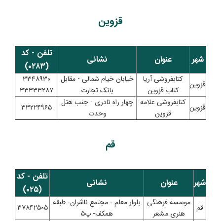
قزوین
تلفن - کد
شهر
عنوان
نشانی
(۰۲۸۳)
کتابفروشی آریا
خیابان خیام شمالی - مقابل
۳۳۴۸۹۳۰
قزوین
کتاب قزوین
بانک تجارت
۳۳۳۳۳۲۸۷
کتابفروشی علامه
چهار راه نادری - جنب هتل
قزوین
۳۳۲۲۴۹۶۵
قزوین
وحدت
قم
تلفن - کد
شهر
عنوان
نشانی
(۰۲۵)
موسسه فرهنگی
بلوار معلم - مجتمع ناشران- طبقه
قم
۳۷۸۴۲۵۰۵
هنری مشعر
همکف- پ۵