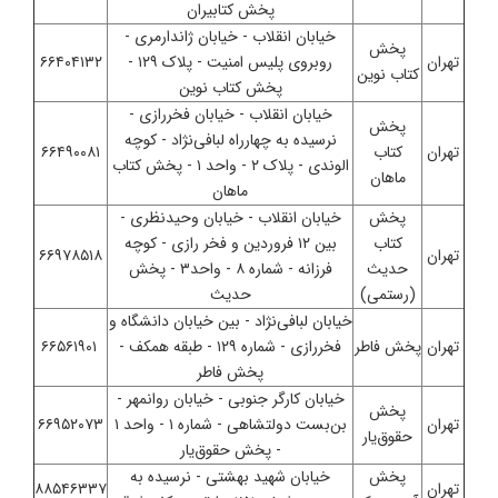
پخش کتابیران
خیابان انقلاب - خیابان ژاندارمری -
پخش
تهران
روبروی پلیس امنیت - پلاک ۱۲۹ -
۶۶۴۰۴۱۳۲
کتاب نوین
پخش کتاب نوین
خیابان انقلاب - خیابان فخررازی -
پخش
نرسیده به چهارراه لبافی‌نژاد - کوچه
تهران
کتاب
۶۶۴۹۰۰۸۱
الوندی - پلاک ۲ - واحد ۱ - پخش کتاب
ماهان
ماهان
پخش
خیابان انقلاب - خیابان وحیدنظری -
کتاب
بین ۱۲ فروردین و فخر رازی - کوچه
تهران
۶۶۹۷۸۵۱۸
حدیث
فرزانه - شماره ۸ - واحد۳ - پخش
(رستمی)
حدیث
خیابان لبافی‌نژاد - بین خیابان دانشگاه و
تهران
پخش فاطر
فخررازی - شماره ۱۲۹ - طبقه همکف -
۶۶۵۶۱۹۰۱
پخش فاطر
خیابان کارگر جنوبی - خیابان روانمهر -
پخش
تهران
بن‌بست دولتشاهی - شماره ۱ - واحد ۱
۶۶۹۵۲۰۷۳
حقوق‌یار
- پخش حقوق‌یار
پخش
خیابان شهید بهشتی - نرسیده به
تهران
۸۸۵۴۶۳۳۷