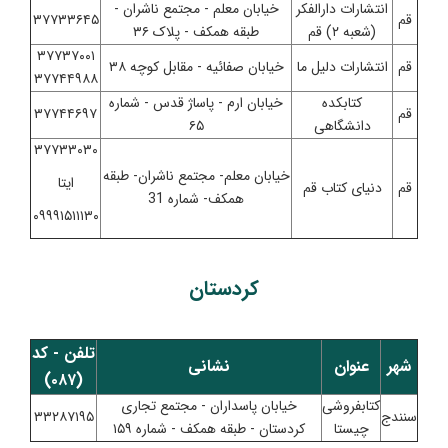
انتشارات دارالفکر
خیابان معلم - مجتمع ناشران -
قم
۳۷۷۳۳۶۴۵
(شعبه ۲) قم
طبقه همکف - پلاک ۳۶
۳۷۷۳۷۰۰۱
قم
انتشارات دلیل ما
خیابان صفائیه - مقابل کوچه ۳۸
۳۷۷۴۴۹۸۸
کتابکده
خیابان ارم - پاساژ قدس - شماره
قم
۳۷۷۴۴۶۹۷
دانشگاهی
۶۵
۳۷۷۳۳۰۳۰
خیابان معلم- مجتمع ناشران- طبقه
ایتا
قم
دنیای کتاب قم
همکف- شماره 31
۰۹۹۹۱۵۱۱۱۳۰
کردستان
تلفن - کد
شهر
عنوان
نشانی
(۰۸۷)
کتابفروشی
خیابان پاسداران - مجتمع تجاری
سنندج
۳۳۲۸۷۱۹۵
چیستا
کردستان - طبقه همکف - شماره ۱۵۹