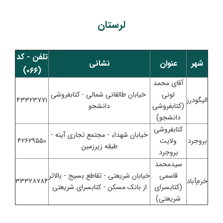
لرستان
تلفن - کد
شهر
عنوان
نشانی
(۰۶۶)
آقای محمد
لونی
خیابان طالقانی شمالی - کتابفروشی
الیگودرز
۴۳۳۲۳۷۷۱
(کتابفروشی
دانشجو
دانشجو)
کتابفروشی
خیابان شهداء - مجتمع تجاری آینه -
بروجرد
ولایت
۴۲۶۲۹۵۵۰
طبقه زیرزمین
بروجرد
سیدمحمد
قاسمی
خیابان شریعتی - تقاطع بسیج - بالاتر
خرم‌آباد
۳۳۳۲۸۷۸۴
(کتابسرای
از بانک مسکن - کتابسرای شریعتی
شریعتی)