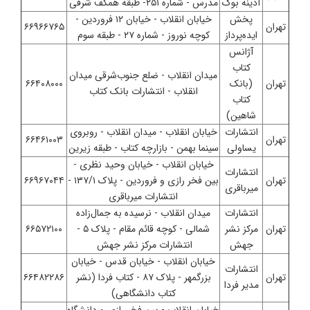
آدینه بوک
مدرس - شماره ۲۵۱- طبقه همکف شرقی
پخش
خیابان انقلاب - خیابان ۱۲ فروردین -
تهران
۶۶۹۶۶۷۶۵
ایده‌پرداز
کوچه نوروز - شماره ۲۷ - طبقه سوم
آژانس
کتاب
میدان انقلاب - ضلع جنوب‌شرقی میدان
تهران
(بانک
۶۶۴۰۸۰۰۰
انقلاب - انتشارات بانک کتاب
کتاب
شاهین)
انتشارات
خیابان انقلاب - میدان انقلاب - روبروی
تهران
۶۶۴۶۱۰۰۳
یساولی
سینما بهمن - بازارچه کتاب - طبقه زیرین
خیابان انقلاب - خیابان وحید نظری -
انتشارات
تهران
بین فخر رازی و فروردین - پلاک ۱۳۷/۱ -
۶۶۹۶۷۰۴۴
میرباقری
انتشارات میرباقری
انتشارات
میدان انقلاب - نرسیده به جمال‌زاده
تهران
مرکز نشر
شمالی - کوچه قائم مقام - پلاک ۵ -
۶۶۵۷۲۱۰۰
جهش
انتشارات مرکز نشر جهش
خیابان انقلاب - خیابان قدس - خیابان
انتشارات
تهران
بزرگمهر - پلاک ۸۷ - کتاب فردا (نشر
۶۶۴۸۲۲۸۶
مدیر فردا
کتاب دانشگاهی)