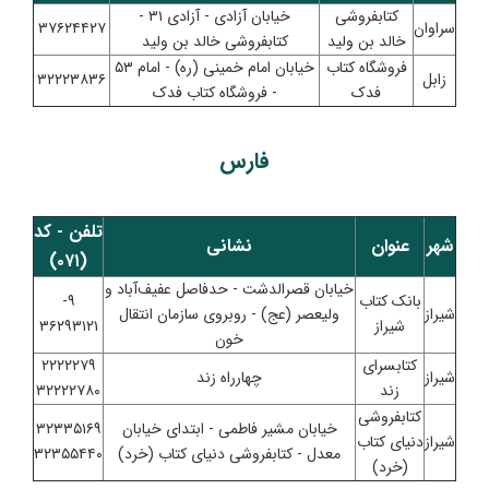
کتابفروشی
خیابان آزادی - آزادی ۳۱ -
سراوان
۳۷۶۲۴۴۲۷
خالد بن‌ ولید
کتابفروشی خالد بن ولید
فروشگاه کتاب
خیابان امام خمینی (ره) - امام ۵۳
زابل
۳۲۲۲۳۸۳۶
فدک
- فروشگاه کتاب فدک
فارس
تلفن - کد
شهر
عنوان
نشانی
(۰۷۱)
خیابان قصرالدشت - حدفاصل عفیف‌آباد و
بانک کتاب
۹-
شیراز
ولیعصر (عج) - روبروی سازمان انتقال
شیراز
۳۶۲۹۳۱۲۱
خون
کتابسرای
۲۲۲۲۲۷۹
شیراز
چهارراه زند
زند
۳۲۲۲۲۷۸۰
کتابفروشی
خیابان مشیر فاطمی - ابتدای خیابان
۳۲۳۳۵۱۶۹
شیراز
دنیای کتاب
معدل - کتابفروشی دنیای کتاب (خرد)
۳۲۳۵۵۴۴۰
(خرد)