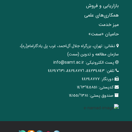
بازاریابی و فروش
همکاری‌های علمی
میز خدمت
حامیان «سمت»
نشانی:
تهران، ‌بزرگراه ‌جلال آل‌احمد، غرب پل يادگار‌امام(ره)‌،
سازمان مطالعه و تدوین‌ (سمت)
پست الکترونیکی:
info@samt.ac.ir
تلفن:
٤٤٢٣٤٨٤٣، ٤٤٢٤٨٧٧٦، ٤٤٢٤٧٦٣١
دورنگار:
٤٤٢٤٨٧٧٧
کدپستی:
١٤٦٣٦٤٥٨٥١
صندوق پستی:
١٤١٥٥/٦٣٨١