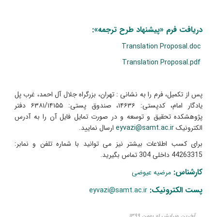
دریافت فرم «پیشنهاد طرح ترجمه»:
Translation Proposal.doc
Translation Proposal.pdf
پس از تکمیل، فرم را به نشانی :‌ تهران، بزرگراه جلال آل احمد، غرب پل
یادگار امام، کدپستی: ۱۴۶۳۶، صندوق پستی: ۶۳۸۱/۱۴۱۵۵ دفتر
پژوهشکده تحقیق و توسعه و در صورت تمایل فایل آن را به آدرس
الکترونیک
eyvazi@samt.ac.ir
ارسال نمایید.
برای کسب اطلاعات بیشتر نیز می توانید با شماره تلفن و نمابر:
44263315 داخلی 304 تماس بگیرید.
کارشناس:
مرضیه عیوضی
پست الکترونیک:
eyvazi@samt.ac.ir
آخرین ویرایش ۰۱ بهمن ۱۳۹۹