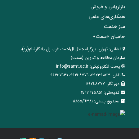
بازاریابی و فروش
همکاری‌های علمی
میز خدمت
حامیان «سمت»
نشانی:
تهران، ‌بزرگراه ‌جلال آل‌احمد، غرب پل يادگار‌امام(ره)‌،
سازمان مطالعه و تدوین‌ (سمت)
پست الکترونیکی:
info@samt.ac.ir
تلفن:
٤٤٢٣٤٨٤٣، ٤٤٢٤٨٧٧٦، ٤٤٢٤٧٦٣١
دورنگار:
٤٤٢٤٨٧٧٧
کدپستی:
١٤٦٣٦٤٥٨٥١
صندوق پستی:
١٤١٥٥/٦٣٨١