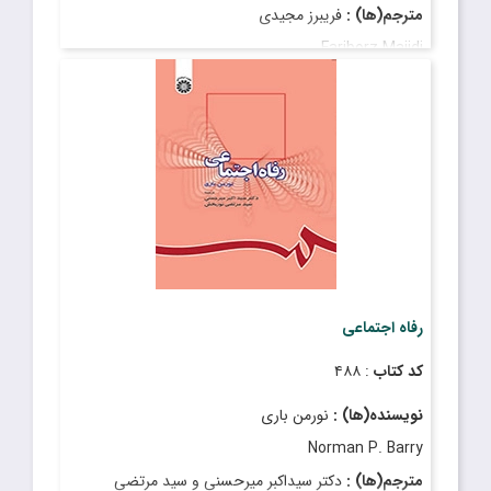
مترجم(ها) :
فریبرز مجیدی
Fariborz Majidi
قیمت
: ۶٬۰۰۰٬۰۰۰ ریال
تاریخ انتشار
: مرداد ۱۴۰۴
رفاه اجتماعی
کد کتاب
: ۴۸۸
نویسنده(ها) :
نورمن باری
Norman P. Barry
مترجم(ها) :
دکتر سیداکبر میرحسنی و سید مرتضی