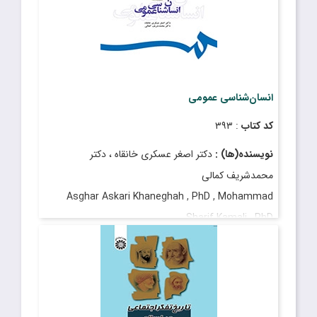
انسان‌شناسی عمومی
کد کتاب
: ۳۹۳
نویسنده(ها) :
دکتر اصغر عسکری خانقاه ، دکتر
محمدشریف کمالی
Asghar Askari Khaneghah , PhD , Mohammad
Sharif Kamali , PhD
قیمت
: ۲٬۷۵۰٬۰۰۰ ریال
تاریخ انتشار
: آبان ۱۴۰۰