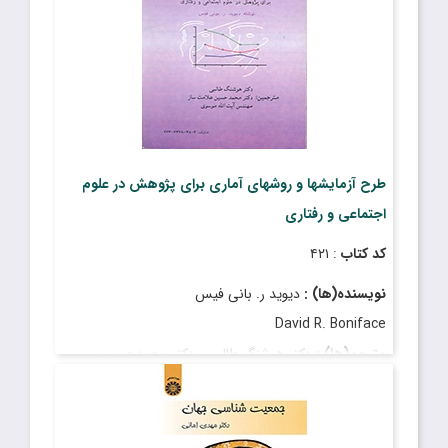
طرح آزمایشها و روشهای آماری برای پژوهش در علوم
اجتماعی و رفتاری
کد کتاب
: ۴۲۱
نویسنده(ها) :
دیوید ر. بانی فیس
David R. Boniface
مترجم(ها) :
دکتر هوشنگ طالبی ، دکتر محمدحسین
علامت ساز ، آیت الله موسوی
Hooshang Talebi , PhD - Mohammad Hossein
Alamatsaz , PhD - Ayatollah Mousavi