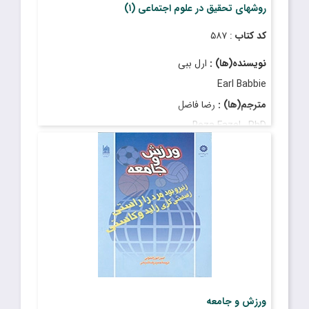
روشهای تحقیق در علوم اجتماعی (۱)
کد کتاب
: ۵۸۷
نویسنده(ها) :
ارل ببی
Earl Babbie
مترجم(ها) :
رضا فاضل
Reza Fazel , PhD
قیمت
: ۵٬۷۰۰٬۰۰۰ ریال
تاریخ انتشار
: آبان ۱۴۰۳
ورزش و جامعه