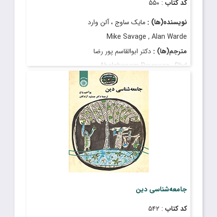
کد کتاب
: ۵۵۰
نویسنده(ها) :
مایک ساوج ، آلن وارد
Mike Savage , Alan Warde
مترجم(ها) :
دکتر ابوالقاسم پور رضا
Abolghasem Pourreza , Phd
قیمت
: ۲٬۴۵۰٬۰۰۰ ریال
تاریخ انتشار
: آذر ۱۴۰۲
جامعه‌شناسی دین
کد کتاب
: ۵۴۲