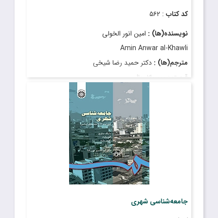
کد کتاب
: ۵۶۲
نویسنده(ها) :
امین انور الخولی
Amin Anwar al-Khawli
مترجم(ها) :
دکتر حمید رضا شیخی
قیمت
: ۱۶۰٬۰۰۰ ریال
تاریخ انتشار
: دی ۱۳۹۷
جامعه‌شناسی شهری