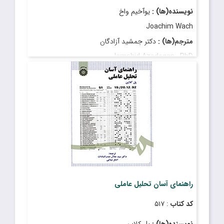
نویسنده(ها) :
یوآخیم واخ
Joachim Wach
مترجم(ها) :
دکتر جمشید آزادگان
Jamshid Azadegan , PhD
قیمت
: ۲٬۴۵۰٬۰۰۰ ریال
تاریخ انتشار
: فروردین ۱۳۹۵
راهنمای آسان تحلیل عاملی
کد کتاب
: ۵۱۷
نویسنده(ها) :
پل کلاین