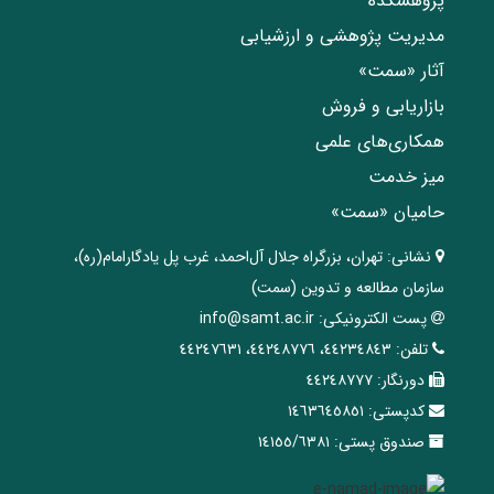
پژوهشکده
مدیریت پژوهشی و ارزشیابی
آثار «سمت»
بازاریابی و فروش
همکاری‌های علمی
میز خدمت
حامیان «سمت»
نشانی:
تهران، ‌بزرگراه ‌جلال آل‌احمد، غرب پل يادگار‌امام(ره)‌،
سازمان مطالعه و تدوین‌ (سمت)
پست الکترونیکی:
info@samt.ac.ir
تلفن:
٤٤٢٣٤٨٤٣، ٤٤٢٤٨٧٧٦، ٤٤٢٤٧٦٣١
دورنگار:
٤٤٢٤٨٧٧٧
کدپستی:
١٤٦٣٦٤٥٨٥١
صندوق پستی:
١٤١٥٥/٦٣٨١