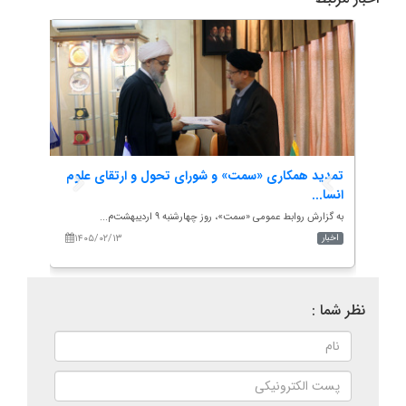
تمدید همکاری «سمت» و شورای تحول و ارتقای علوم
آگهی 
انسا...
سازمان 
به گزارش روابط عمومی «سمت»، روز چهارشنبه ۹ اردیبهشت‌م...
۱۴۰۵/۰۲/۱۳
۱۴۰
اخبار
مناقصا
نظر شما :