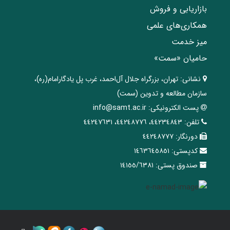
بازاریابی و فروش
همکاری‌های علمی
میز خدمت
حامیان «سمت»
نشانی:
تهران، ‌بزرگراه ‌جلال آل‌احمد، غرب پل يادگار‌امام(ره)‌،
سازمان مطالعه و تدوین‌ (سمت)
پست الکترونیکی:
info@samt.ac.ir
تلفن:
٤٤٢٣٤٨٤٣، ٤٤٢٤٨٧٧٦، ٤٤٢٤٧٦٣١
دورنگار:
٤٤٢٤٨٧٧٧
کدپستی:
١٤٦٣٦٤٥٨٥١
صندوق پستی:
١٤١٥٥/٦٣٨١