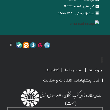
کدپستی:
١٤٦٣٦٤٥٨٥١
صندوق پستی:
١٤١٥٥/٦٣٨١
پیوند ها
تماس با ما
کتاب ها
ثبت پیشنهادات، انتقادات و شکایت