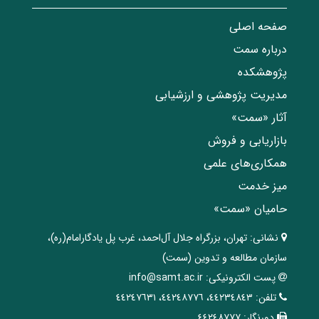
صفحه اصلی
درباره سمت
پژوهشکده
مدیریت پژوهشی و ارزشیابی
آثار «سمت»
بازاریابی و فروش
همکاری‌های علمی
میز خدمت
حامیان «سمت»
نشانی:
تهران، ‌بزرگراه ‌جلال آل‌احمد، غرب پل يادگار‌امام(ره)‌،
سازمان مطالعه و تدوین‌ (سمت)
پست الکترونیکی:
info@samt.ac.ir
تلفن:
٤٤٢٣٤٨٤٣، ٤٤٢٤٨٧٧٦، ٤٤٢٤٧٦٣١
دورنگار:
٤٤٢٤٨٧٧٧