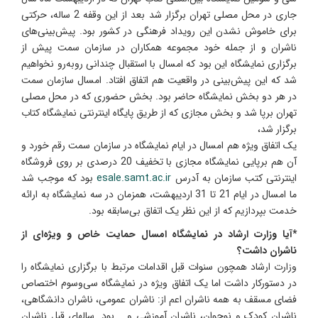
جاری در محل مصلی تهران برگزار شد بعد از این وقفه 2 ساله، حرکتی
برای خاموش نشدن این رویداد فرهنگی در کشور بود. پیش‌بینی‌های
ناشران و از جمله خود مجموعه همکاران در سازمان سمت پیش از
برگزاری نمایشگاه این بود که امسال با استقبال چندانی روبه‌رو نخواهیم
شد که این پیش‌بینی در واقعیت هم اتفاق افتاد. امسال سازمان سمت
در هر دو بخش نمایشگاه حاضر بود. بخش حضوری که در محل مصلی
تهران برپا شد و بخش مجازی که از طریق پایگاه اینترنتی نمایشگاه کتاب
برگزار شد،
یک اتفاق ویژه هم امسال در ایام نمایشگاه در سازمان سمت رقم خورد و
آن هم برپایی نمایشگاه مجازی با تخفیف 20 درصدی بر روی فروشگاه
اینترنتی کتب سازمان به آدرس
esale.samt.ac.ir
بود که موجب شد
ما امسال در ایام 21 تا 31 اردیبهشت، همزمان در سه نمایشگاه به ارائه
خدمت بپردازیم که از این نظر یک اتفاق بی‌سابقه‌ بود.
*آیا وزارت ارشاد در نمایشگاه امسال حمایت خاص و ویژه‌ای از
ناشران داشت؟
وزارت ارشاد همچون سنوات قبل اقدامات مرتبط با برگزاری نمایشگاه را
در دستورکار داشت اما یک اتفاق ویژه در نمایشگاه سی‌وسوم اختصاص
فضای مسقف به همه ناشران اعم از: ناشران عمومی، ناشران دانشگاهی،
ناشران کودک و نوجوان، ناشران آموزشی و... بود. سالهای قبل ناشران