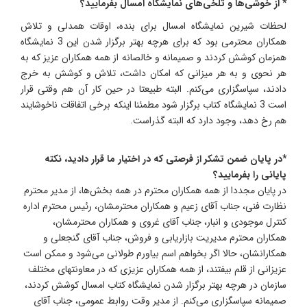
* از خوشی‌ها و تلخی‌های نمایشگاه امسال بفرمایید؟
لحظات شیرین نمایشگاه امسال برای بنده، اوقات همدلی و تلاش
همکاران محترمی بود که برای هرچه بهتر برگزار شدن این 3 نمایشگاه
همزمان کوشش کردند و صمیمانه و خالصانه از همه همکاران عزیز که به
هر نحوی و به هر میزانی که امکان داشت، تلاش و کوشش به خرج
دادند، سپاسگزاری می‌کنم. البته طبیعتا در حین کار آن هم وقتی قرار
است 3 نمایشگاه کتاب برگزار شود مطمئنا اینکه برخی اتفاقات ناخوشایند
هم رخ دهد، وجود دارد که البته گذراست.
*در پایان ضمن تشکر از فرصتی که در اختیار ما قرار دادید، نکته
پایانی را بفرمایید؟
در پایان مجددا از همه همکاران محترم در همه بخش‌ها، از مدیر محترم
نظارت فنی، جناب آقای زعیم و همکاران محترمشان، رئیس محترم اداره
کنترل موجودی و انبار، جناب آقای غروی و همکاران محترمشان،
همکاران محترم مدیریت بازاریابی و فروش، جناب آقای گنجعلی و
همکارانشان، حالا اگر بخواهم اسم بیاورم طولانی می‌شود و ممکن است
عزیزانی از قلم بیفتند، از همه همکاران عزیزی که در معاونتهای مختلف
سازمان در هرچه بهتر برگزار شدن نمایشگاه کتاب امسال کوشش کردند،
صمیمانه سپاسگزاری می‌کنم. از مدیر وقت روابط عمومی، جناب آقای