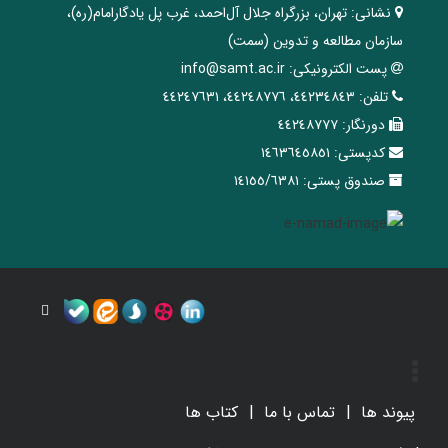
نشانی:
تهران، ‌بزرگراه ‌جلال آل‌احمد، غرب پل يادگار‌امام(ره)‌،
سازمان مطالعه و تدوین‌ (سمت)
پست الکترونیکی:
info@samt.ac.ir
تلفن:
٤٤٢٣٤٨٤٣، ٤٤٢٤٨٧٧٦، ٤٤٢٤٧٦٣١
دورنگار:
٤٤٢٤٨٧٧٧
کدپستی:
١٤٦٣٦٤٥٨٥١
صندوق پستی:
١٤١٥٥/٦٣٨١
پیوند ها
تماس با ما
کتاب ها