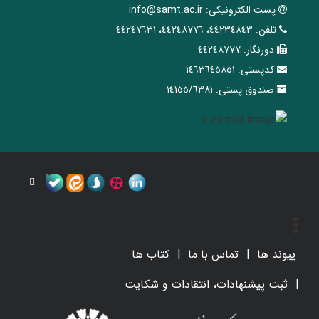
پست الکترونیکی:
info@samt.ac.ir
تلفن:
٤٤٢٣٤٨٤٣، ٤٤٢٤٨٧٧٦، ٤٤٢٤٧٦٣١
دورنگار:
٤٤٢٤٨٧٧٧
کدپستی:
١٤٦٣٦٤٥٨٥١
صندوق پستی:
١٤١٥٥/٦٣٨١
پیوند ها
تماس با ما
کتاب ها
ثبت پیشنهادات، انتقادات و شکایت