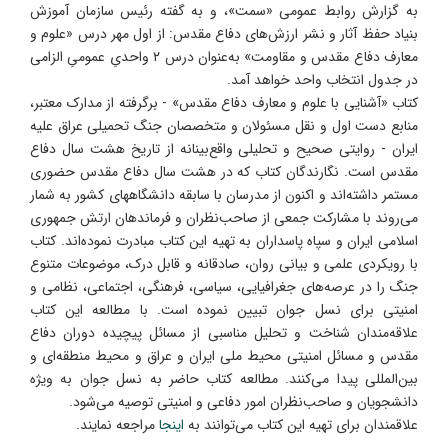
به گزارش روابط عمومی «سمت»، و به گفته رئیس سازمان آموزش
بنیاد حفظ آثار و نشر ارزش‌های دفاع مقدس: از اول مهر درس «علوم و
معارف دفاع مقدس و مقاومت» به‌عنوان درس ۲ واحدیِ عمومیِ الزامی
در جدول انتخاب واحد خواهد آمد.
کتاب «آشنایی با علوم و معارف دفاع مقدس» - برگرفته از مدارک معتبر،
منابع دست اول و نقل مسئولان و متخصصان جنگ تحمیلی عراق علیه
ایران - روایتی صحیح و تحلیلی واقع‌بینانه از تاریخ هشت سال دفاع
مقدس است. نگارندگان کتاب که در هشت سال دفاع مقدس حضوری
مستمر داشته‌اند و اکنون از مدرسان با سابقه دانشگاههای کشور به شمار
می‌روند با مشارکت جمعی از صاحب‌نظران و فرماندهان ارتش جمهوری
اسلامی ایران و سپاه پاسداران به تهیه این کتاب مبادرت نموده‌اند. کتاب
با رویکردی علمی و بیانی روان، صادقانه و قابل درک، موضوعات متنوع
جنگ را در عرصه‌های جغرافیایی، سیاسی، فرهنگی، اجتماعی، نظامی و
امنیتی برای نسل جوان تبیین نموده است. با مطالعه این کتاب
علاقه‌مندان شناخت و تحلیل مناسبی از مسائل پیچیده دوران دفاع
مقدس و مسائل امنیتی محیط ملی ایران و عراق و محیط منطقه‌ای و
بین‌المللی پیدا می‌کنند. مطالعه کتاب حاضر به نسل جوان به ویژه
دانشجویان و صاحب‌نظران امور دفاعی و امنیتی توصیه می‌شود.
علاقمندان برای تهیه این کتاب می‌توانند به
اینجا
مراجعه نمایند.