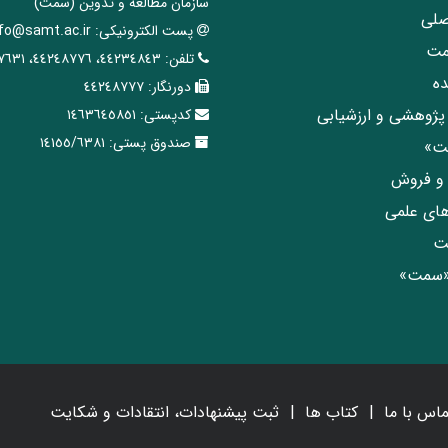
سازمان مطالعه و تدوین‌ (سمت)
صلی
پست الکترونیکی:
nfo@samt.ac.ir
مت
تلفن:
٤٤٢٣٤٨٤٣، ٤٤٢٤٨٧٧٦، ٤٤٢٤٧٦٣١
ه
دورنگار:
٤٤٢٤٨٧٧٧
پژوهشی و ارزشیابی
کدپستی:
١٤٦٣٦٤٥٨٥١
صندوق پستی:
١٤١٥٥/٦٣٨١
مت»
ی و فروش
های علمی
ت
«سمت»
ماس با ما
کتاب ها
ثبت پیشنهادات، انتقادات و شکایت