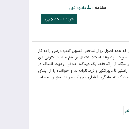
مقدمه :
دانلود فایل
خرید نسخه چاپی
 که همه اصول روان‌شناختی تدوین کتاب درسی را به کار
لیفی یا ترجمه شده، جمع آنها صورت نپذیرفته است: اشتمال بر اهمّ مباحث کنونی این
ن برخی از بزرگ‌ترین فیلسوفان اخلاق؛ همه جانبه‎‌نگری و پرهیز مؤکد از ارائه فقط یک دیدگاه اخلاقی؛ رعایت انصاف در
تأمل‌برانگیز و ژرف‌کاوانه‌اند و خواننده را از ابتلای
ست که نه سادگی را فدای عمق کرده و نه عمق را به جاطر
مر