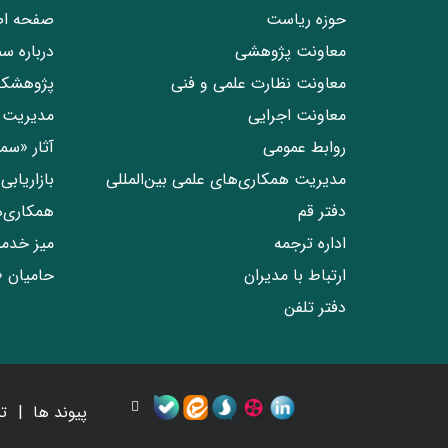
حوزه ریاست
صفحه ا
معاونت پژوهشی
درباره س
معاونت نظارت علمی و فنی
پژوهشکد
معاونت اجرایی
مدیریت 
روابط عمومی
آثار «س
مدیریت همکاری‌های علمی بین‌المللی
بازاریاب
دفتر قم
همکاری‌
اداره ترجمه
میز خدم
ارتباط با مدیران
حامیان 
دفتر تلفن
پیوند ها
ت