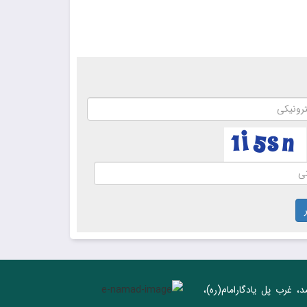
د، غرب پل يادگار‌امام(ره)‌،