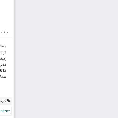
چکیده
مسائ
موار
ناآگ
سادگ
کلیدو
Palmer