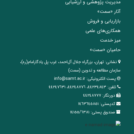
مدیریت پژوهشی و ارزشیابی
آثار «سمت»
بازاریابی و فروش
همکاری‌های علمی
میز خدمت
حامیان «سمت»
نشانی:
تهران، ‌بزرگراه ‌جلال آل‌احمد، غرب پل يادگار‌امام(ره)‌،
سازمان مطالعه و تدوین‌ (سمت)
پست الکترونیکی:
info@samt.ac.ir
تلفن:
٤٤٢٣٤٨٤٣، ٤٤٢٤٨٧٧٦، ٤٤٢٤٧٦٣١
دورنگار:
٤٤٢٤٨٧٧٧
کدپستی:
١٤٦٣٦٤٥٨٥١
صندوق پستی:
١٤١٥٥/٦٣٨١