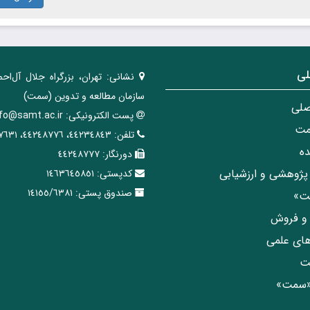
لی
نشانی:
تهران، ‌بزرگراه ‌جلال آل‌احم
سازمان مطالعه و تدوین‌ (سمت)
صلی
پست الکترونیکی:
nfo@samt.ac.ir
مت
تلفن:
٤٤٢٣٤٨٤٣، ٤٤٢٤٨٧٧٦، ٤٤٢٤٧٦٣١
ه
دورنگار:
٤٤٢٤٨٧٧٧
پژوهشی و ارزشیابی
کدپستی:
١٤٦٣٦٤٥٨٥١
صندوق پستی:
١٤١٥٥/٦٣٨١
مت»
ی و فروش
های علمی
ت
«سمت»