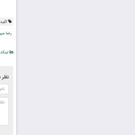
کلیدو
رضا میر
لینکد
نظر ش