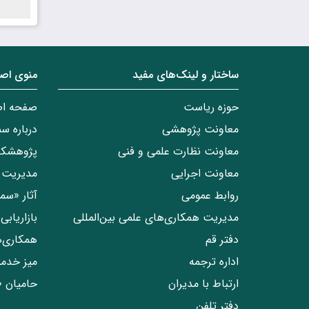
ساختار‌‌ و‌‌ لینک‌های مفید
منوی اص
حوزه ریاست
صفحه ا
معاونت پژوهشی
درباره س
معاونت نظارت علمی و فنی
پژوهشکد
معاونت اجرایی
مدیریت 
روابط عمومی
آثار «س
مدیریت همکاری‌های علمی بین‌المللی
بازاریاب
دفتر قم
همکاری‌
اداره ترجمه
میز خدم
ارتباط با مدیران
حامیان 
دفتر تلفن