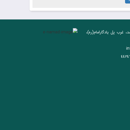
د، غرب پل يادگار‌امام(ره)‌،
i