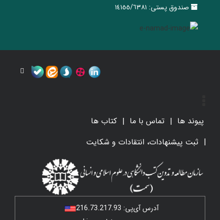
صندوق پستی:
١٤١٥٥/٦٣٨١
پیوند ها
تماس با ما
کتاب ها
ثبت پیشنهادات، انتقادات و شکایت
آدرس آی‌پی:
216.73.217.93