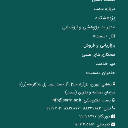
درباره سمت
پژوهشکده
مدیریت پژوهشی و ارزشیابی
آثار «سمت»
بازاریابی و فروش
همکاری‌های علمی
میز خدمت
حامیان «سمت»
نشانی:
تهران، ‌بزرگراه ‌جلال آل‌احمد، غرب پل يادگار‌امام(ره)‌،
سازمان مطالعه و تدوین‌ (سمت)
پست الکترونیکی:
info@samt.ac.ir
تلفن:
٤٤٢٣٤٨٤٣، ٤٤٢٤٨٧٧٦، ٤٤٢٤٧٦٣١
دورنگار:
٤٤٢٤٨٧٧٧
کدپستی:
١٤٦٣٦٤٥٨٥١