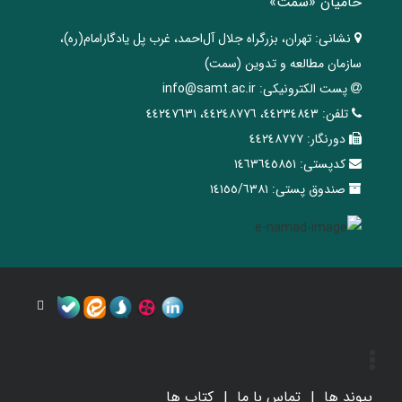
حامیان «سمت»
نشانی:
تهران، ‌بزرگراه ‌جلال آل‌احمد، غرب پل يادگار‌امام(ره)‌،
سازمان مطالعه و تدوین‌ (سمت)
پست الکترونیکی:
info@samt.ac.ir
تلفن:
٤٤٢٣٤٨٤٣، ٤٤٢٤٨٧٧٦، ٤٤٢٤٧٦٣١
دورنگار:
٤٤٢٤٨٧٧٧
کدپستی:
١٤٦٣٦٤٥٨٥١
صندوق پستی:
١٤١٥٥/٦٣٨١
پیوند ها
تماس با ما
کتاب ها