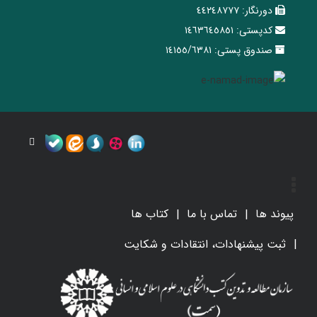
دورنگار:
٤٤٢٤٨٧٧٧
کدپستی:
١٤٦٣٦٤٥٨٥١
صندوق پستی:
١٤١٥٥/٦٣٨١
پیوند ها
تماس با ما
کتاب ها
ثبت پیشنهادات، انتقادات و شکایت