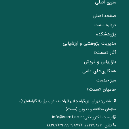
منوی اصلی
صفحه اصلی
درباره سمت
پژوهشکده
مدیریت پژوهشی و ارزشیابی
آثار «سمت»
بازاریابی و فروش
همکاری‌های علمی
میز خدمت
حامیان «سمت»
نشانی:
تهران، ‌بزرگراه ‌جلال آل‌احمد، غرب پل يادگار‌امام(ره)‌،
سازمان مطالعه و تدوین‌ (سمت)
پست الکترونیکی:
info@samt.ac.ir
تلفن:
٤٤٢٣٤٨٤٣، ٤٤٢٤٨٧٧٦، ٤٤٢٤٧٦٣١