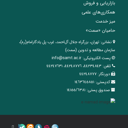
بازاریابی و فروش
همکاری‌های علمی
میز خدمت
حامیان «سمت»
نشانی:
تهران، ‌بزرگراه ‌جلال آل‌احمد، غرب پل يادگار‌امام(ره)‌،
سازمان مطالعه و تدوین‌ (سمت)
پست الکترونیکی:
info@samt.ac.ir
تلفن:
٤٤٢٣٤٨٤٣، ٤٤٢٤٨٧٧٦، ٤٤٢٤٧٦٣١
دورنگار:
٤٤٢٤٨٧٧٧
کدپستی:
١٤٦٣٦٤٥٨٥١
صندوق پستی:
١٤١٥٥/٦٣٨١