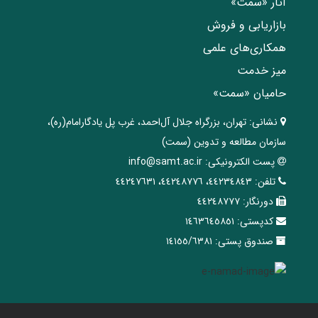
آثار «سمت»
بازاریابی و فروش
همکاری‌های علمی
میز خدمت
حامیان «سمت»
نشانی:
تهران، ‌بزرگراه ‌جلال آل‌احمد، غرب پل يادگار‌امام(ره)‌،
سازمان مطالعه و تدوین‌ (سمت)
پست الکترونیکی:
info@samt.ac.ir
تلفن:
٤٤٢٣٤٨٤٣، ٤٤٢٤٨٧٧٦، ٤٤٢٤٧٦٣١
دورنگار:
٤٤٢٤٨٧٧٧
کدپستی:
١٤٦٣٦٤٥٨٥١
صندوق پستی:
١٤١٥٥/٦٣٨١