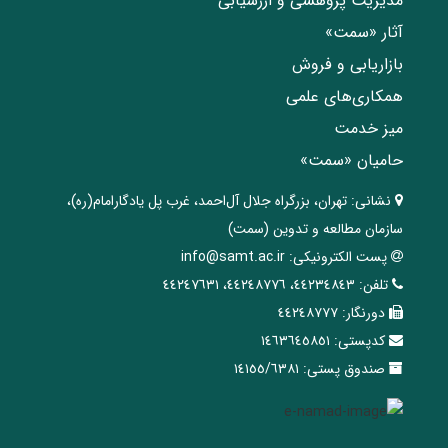
مدیریت پژوهشی و ارزشیابی
آثار «سمت»
بازاریابی و فروش
همکاری‌های علمی
میز خدمت
حامیان «سمت»
نشانی:
تهران، ‌بزرگراه ‌جلال آل‌احمد، غرب پل يادگار‌امام(ره)‌،
سازمان مطالعه و تدوین‌ (سمت)
پست الکترونیکی:
info@samt.ac.ir
تلفن:
٤٤٢٣٤٨٤٣، ٤٤٢٤٨٧٧٦، ٤٤٢٤٧٦٣١
دورنگار:
٤٤٢٤٨٧٧٧
کدپستی:
١٤٦٣٦٤٥٨٥١
صندوق پستی:
١٤١٥٥/٦٣٨١