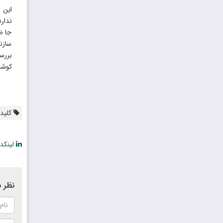
این 
ندار
جا ضر
سازن
بررس
کوشش
کلیدو
لینکد
نظر ش