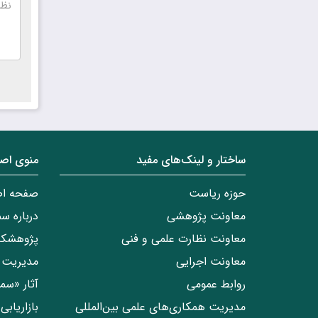
ساختار‌‌ و‌‌ لینک‌های مفید
منوی اص
حوزه ریاست
صفحه ا
معاونت پژوهشی
درباره س
معاونت نظارت علمی و فنی
پژوهشکد
معاونت اجرایی
مدیریت 
روابط عمومی
آثار «س
مدیریت همکاری‌های علمی بین‌المللی
بازاریاب