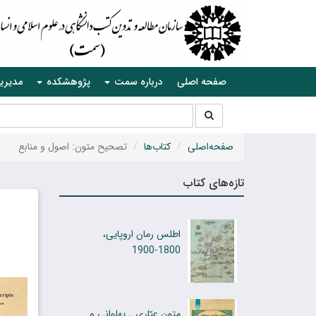
صفحه اصلی
درباره سمت
پژوهشکده
مدیری
جستجو
جستجو
در
سایت
صفحه‌اصلی
کتاب‌ها
تصحیح متون: اصول و منابع
تازه‌های کتاب
اطلس رمان اروپایی،
1800-1900
متون عیّاری ـ پهلوانی و