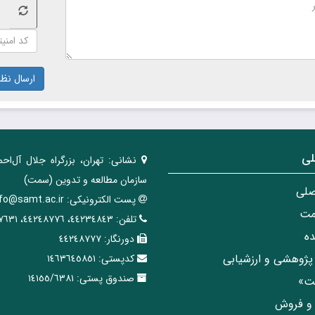
ارسال نظر
لی
نشانی:
تهران، ‌بزرگراه ‌جلال آل‌احم
سازمان مطالعه و تدوین‌ (سمت)
صلی
پست الکترونیکی:
nfo@samt.ac.ir
مت
تلفن:
٤٤٢٣٤٨٤٣، ٤٤٢٤٨٧٧٦، ٤٤٢٤٧٦٣١
ه
دورنگار:
٤٤٢٤٨٧٧٧
پژوهشی و ارزشیابی
کدپستی:
١٤٦٣٦٤٥٨٥١
صندوق پستی:
١٤١٥٥/٦٣٨١
مت»
ی و فروش