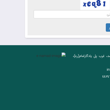
د، غرب پل يادگار‌امام(ره)‌،
i