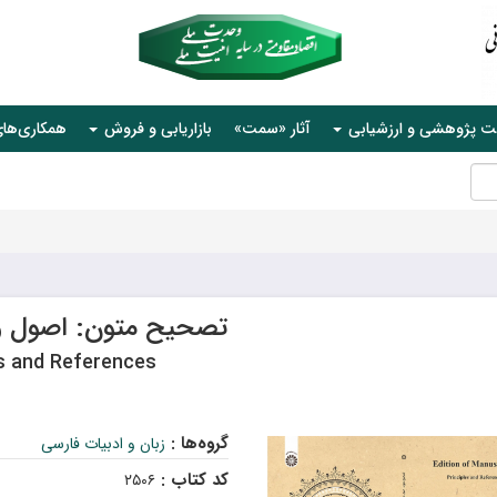
ت پژوهشی و ارزشیابی
آثار «سمت»
بازاریابی و فروش
همکاری‌ها
تصحیح متون: اصول و 
es and References
گروه‌ها :
زبان و ادبیات فارسی
کد کتاب :
۲۵۰۶