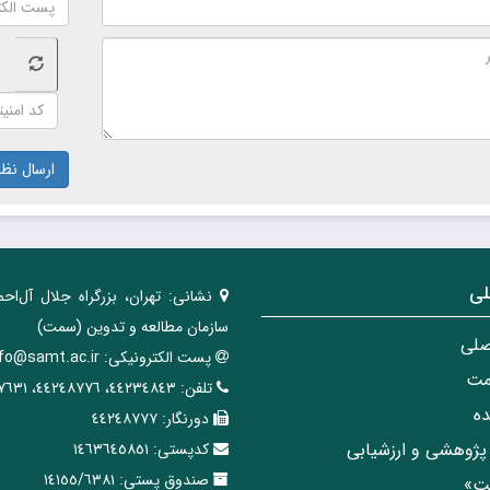
ارسال نظر
لی
نشانی:
تهران، ‌بزرگراه ‌جلال آل‌احم
سازمان مطالعه و تدوین‌ (سمت)
صلی
پست الکترونیکی:
nfo@samt.ac.ir
مت
تلفن:
٤٤٢٣٤٨٤٣، ٤٤٢٤٨٧٧٦، ٤٤٢٤٧٦٣١
ه
دورنگار:
٤٤٢٤٨٧٧٧
پژوهشی و ارزشیابی
کدپستی:
١٤٦٣٦٤٥٨٥١
صندوق پستی:
١٤١٥٥/٦٣٨١
مت»