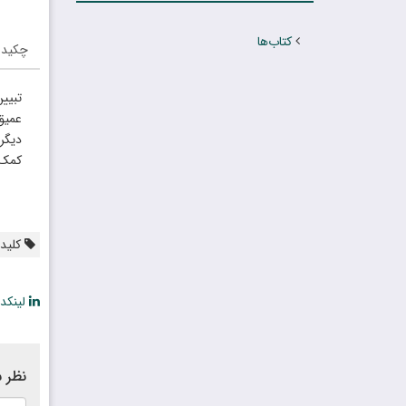
کتاب‌ها
چکیده
تبیی
عمیق
دیگر
کمک م
کلیدو
لینکد
نظر ش