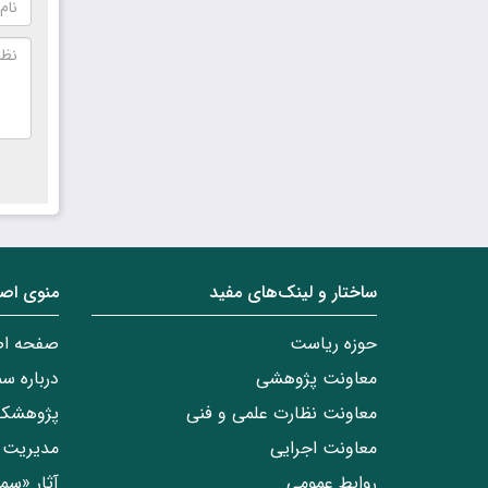
ساختار‌‌ و‌‌ لینک‌های مفید
منوی اص
حوزه ریاست
صفحه ا
معاونت پژوهشی
درباره س
معاونت نظارت علمی و فنی
پژوهشکد
معاونت اجرایی
مدیریت 
روابط عمومی
آثار «س