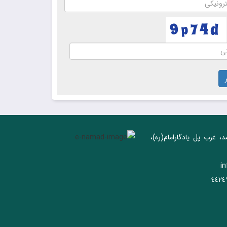
د، غرب پل يادگار‌امام(ره)‌،
i