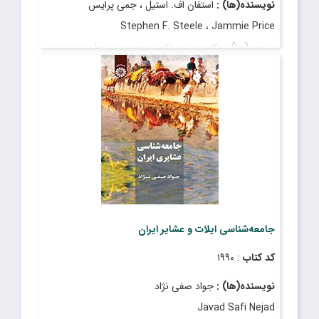
نویسنده(ها) :
استفان اف. استیل ، جمی پرایس
Stephen F. Steele ، Jammie Price
مترجم(ها) :
دکتر حسن ملک ، محمد حب وطن
Hassan Malek , PhD , Mohammad Hobbevatan
قیمت
: ۱۰۰٬۰۰۰ ریال
تاریخ انتشار
: فروردین ۱۳۹۶
جامعه‌شناسی ایلات و عشایر ایران
کد کتاب
: ۱۹۹۰
نویسنده(ها) :
جواد صفی نژاد
Javad Safi Nejad