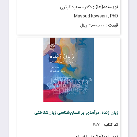
نویسنده(ها) :
دکتر مسعود کوثری
Masoud Kowsari , PhD
قیمت
: ۴٬۰۰۰٬۰۰۰ ریال
تاریخ انتشار
: فروردین ۱۳۹۶
زبان زنده: درآمدی بر انسان‌شناسی زبان‌شناختی
کد کتاب
: ۲۰۷۱
نویسنده(ها) :
لورا ام. اهرن