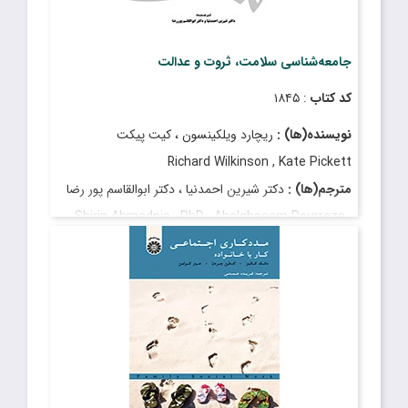
جامعه‌شناسی سلامت، ثروت و عدالت
کد کتاب
: ۱۸۴۵
نویسنده(ها) :
ریچارد ویلکینسون ، کیت پیکت
Richard Wilkinson , Kate Pickett
مترجم(ها) :
دکتر شیرین احمدنیا ، دکتر ابوالقاسم پور رضا
Shirin Ahmadnia , PhD , Abolghasem Pourreza ,
PhD
قیمت
: ۲۹۰٬۰۰۰ ریال
تاریخ انتشار
: آبان ۱۳۹۸