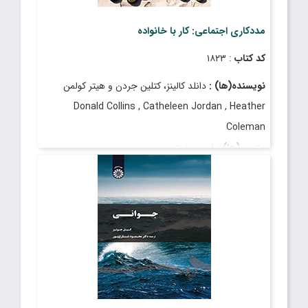
مددکاری اجتماعی: کار با خانواده
کد کتاب
: ۱۸۲۳
نویسنده(ها) :
دانلد کالینز، کتلین جردن و هیتر کولمن
Donald Collins , Catheleen Jordan , Heather
Coleman
مترجم(ها) :
فریده همتی
Faride Hemmati
قیمت
: ۷٬۴۵۰٬۰۰۰ ریال
تاریخ انتشار
: مهر ۱۴۰۳