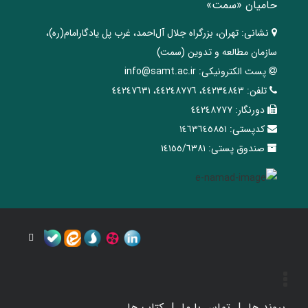
حامیان «سمت»
نشانی:
تهران، ‌بزرگراه ‌جلال آل‌احمد، غرب پل يادگار‌امام(ره)‌،
سازمان مطالعه و تدوین‌ (سمت)
پست الکترونیکی:
info@samt.ac.ir
تلفن:
٤٤٢٣٤٨٤٣، ٤٤٢٤٨٧٧٦، ٤٤٢٤٧٦٣١
دورنگار:
٤٤٢٤٨٧٧٧
کدپستی:
١٤٦٣٦٤٥٨٥١
صندوق پستی:
١٤١٥٥/٦٣٨١
پیوند ها
تماس با ما
کتاب ها