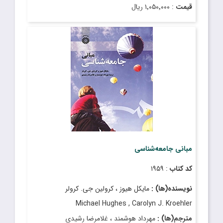
قیمت
: ۱٬۰۵۰٬۰۰۰ ریال
تاریخ انتشار
: فروردین ۱۳۹۵
مبانی جامعه‌شناسی
کد کتاب
: ۱۹۵۹
نویسنده(ها) :
مایکل هیوز ، کرولین جی. کرولر
Michael Hughes , Carolyn J. Kroehler
مترجم(ها) :
مهرداد هوشمند ، غلامرضا رشیدی