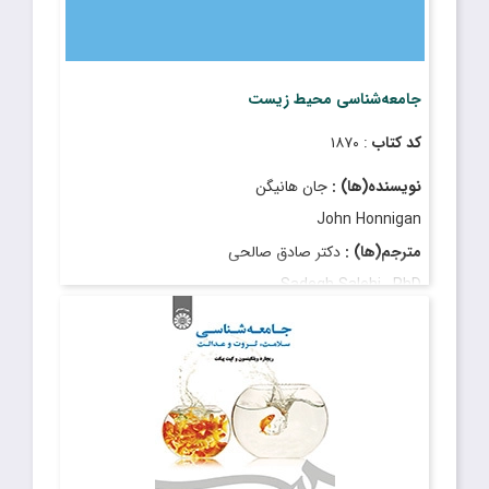
جامعه‌شناسی محیط زیست
کد کتاب
: ۱۸۷۰
نویسنده(ها) :
جان هانیگن
John Honnigan
مترجم(ها) :
دکتر صادق صالحی
Sadegh Salehi , PhD
قیمت
: ۵٬۱۵۰٬۰۰۰ ریال
تاریخ انتشار
: مهر ۱۴۰۴