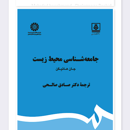
Mehrdad hooshmand , Gholamreza Rashidi
قیمت
: ۷٬۹۰۰٬۰۰۰ ریال
تاریخ انتشار
: خرداد ۱۴۰۴