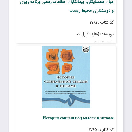
میان همسایگان، پیمانکاران، مقامات رسمی برنامه ریزی
و دوستداران محیط زیست
کد کتاب
: ۱۷۸۱
نویسنده(ها) :
کارل کد
Karl Kehde
مترجم(ها) :
دکتر غلامرضا لطیفی و فاطمه وکیل
Gholam Reza Latifi , PhD , Fatemeh Vakil
قیمت
: ۵۵٬۰۰۰ ریال
تاریخ انتشار
: فروردین ۱۳۹۳
История социальноц мысли в исламе
کد کتاب
: ۱۷۶۵