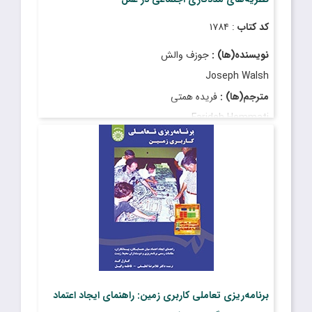
کد کتاب
: ۱۷۸۴
نویسنده(ها) :
جوزف والش
Joseph Walsh
مترجم(ها) :
فریده همتی
Farideh Hemmati
قیمت
: ۴۶۰٬۰۰۰ ریال
تاریخ انتشار
: آبان ۱۳۹۸
برنامه‌ریزی تعاملی کاربری زمین: راهنمای ایجاد اعتماد