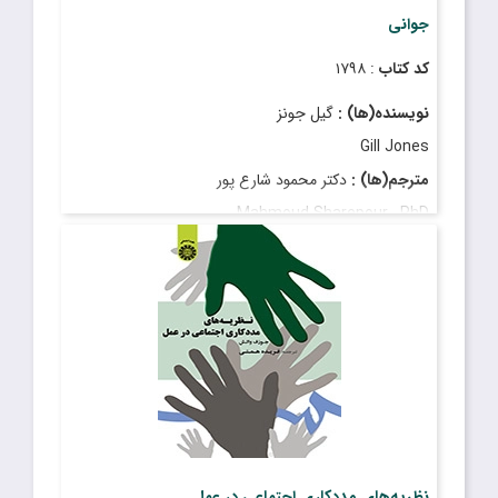
جوانی
کد کتاب
: ۱۷۹۸
نویسنده(ها) :
گیل جونز
Gill Jones
مترجم(ها) :
دکتر محمود شارع پور
Mahmoud Sharepour , PhD
قیمت
: ۷۵٬۰۰۰ ریال
تاریخ انتشار
: فروردین ۱۳۹۳
نظریه‌های مددکاری اجتماعی در عمل