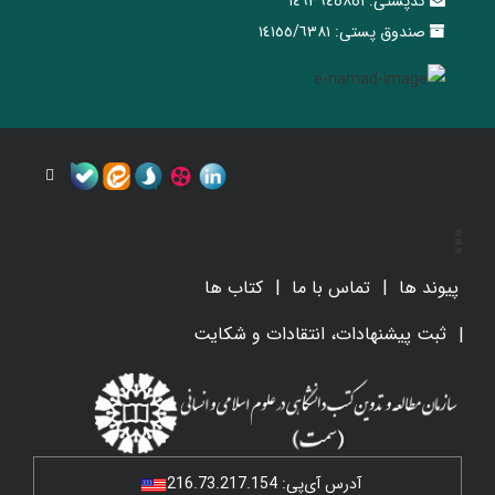
کدپستی:
١٤٦٣٦٤٥٨٥١
صندوق پستی:
١٤١٥٥/٦٣٨١
پیوند ها
تماس با ما
کتاب ها
ثبت پیشنهادات، انتقادات و شکایت
آدرس آی‌پی:
216.73.217.154