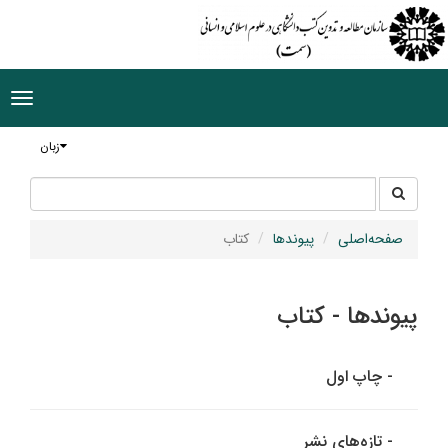
ggle
tion
زبان
جستجو
جستجو
در
سایت
صفحه‌اصلی
پیوندها
کتاب
پیوندها - کتاب
- چاپ اول
- تازه‌های نشر