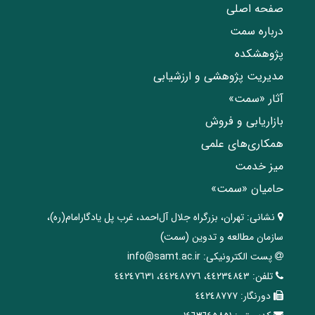
صفحه اصلی
درباره سمت
پژوهشکده
مدیریت پژوهشی و ارزشیابی
آثار «سمت»
بازاریابی و فروش
همکاری‌های علمی
میز خدمت
حامیان «سمت»
نشانی:
تهران، ‌بزرگراه ‌جلال آل‌احمد، غرب پل يادگار‌امام(ره)‌،
سازمان مطالعه و تدوین‌ (سمت)
پست الکترونیکی:
info@samt.ac.ir
تلفن:
٤٤٢٣٤٨٤٣، ٤٤٢٤٨٧٧٦، ٤٤٢٤٧٦٣١
دورنگار:
٤٤٢٤٨٧٧٧