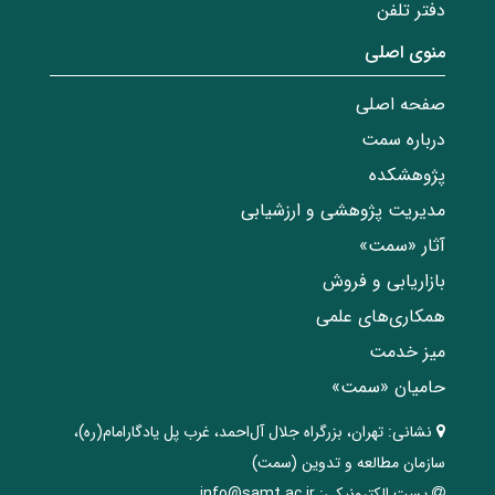
دفتر تلفن
منوی اصلی
صفحه اصلی
درباره سمت
پژوهشکده
مدیریت پژوهشی و ارزشیابی
آثار «سمت»
بازاریابی و فروش
همکاری‌های علمی
میز خدمت
حامیان «سمت»
نشانی:
تهران، ‌بزرگراه ‌جلال آل‌احمد، غرب پل يادگار‌امام(ره)‌،
سازمان مطالعه و تدوین‌ (سمت)
پست الکترونیکی:
info@samt.ac.ir