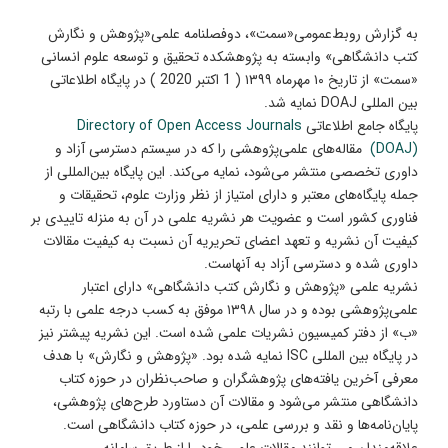
به گزارش روبط‌عمومی«سمت»، دوفصلنامه علمی«پژوهش و نگارش
کتب دانشگاهی» وابسته به پژوهشکده تحقیق و توسعه علوم انسانی
«سمت» از تاریخ ۱۰ مهرماه ۱۳۹۹ ( 1 اکتبر 2020 ) در پایگاه اطلاعاتی
بین المللی DOAJ نمایه شد.
پایگاه جامع اطلاعاتی
Directory of Open Access Journals
(DOAJ)
مقاله‌های علمی‌پژوهشی را که در سیستم دسترسی آزاد و
داوری تخصصی منتشر می‌شود، نمایه می‌کند. این پایگاه بین‌المللی از
جمله پایگاه‌های معتبر و دارای امتیاز از نظر وزارت علوم، تحقیقات و
فناوری کشور است و عضویت هر نشریه علمی در آن به منزله تاییدی بر
کیفیت آن نشریه و تعهد اعضای تحریریه آن نسبت به کیفیت مقالات
داوری شده و دسترسی آزاد به آنهاست.
نشریه علمی «پژوهش و نگارش کتب دانشگاهی» دارای اعتبار
علمی‌پژوهشی بوده و در سال ۱۳۹۸ موفق به کسب درجه علمی با رتبه
«ب» از دفتر کمیسیون نشریات علمی شده است. این نشریه پیشتر نیز
در پایگاه بین المللی ISC نمایه شده بود. «پژوهش و نگارش» با هدف
معرفی آخرین یافته‌‏های پژوهشگران و صاحب‌نظران در حوزه‏ کتاب
دانشگاهی منتشر می‌شود و مقالات آن دستاورد طرح‌های پژوهشی،
پایان‌نامه‌‌ها و نقد و بررسی علمی، در حوزه کتاب دانشگاهی است.
علاقه‌مندان می توانند مقالات علمی خود را از طریق سامانه