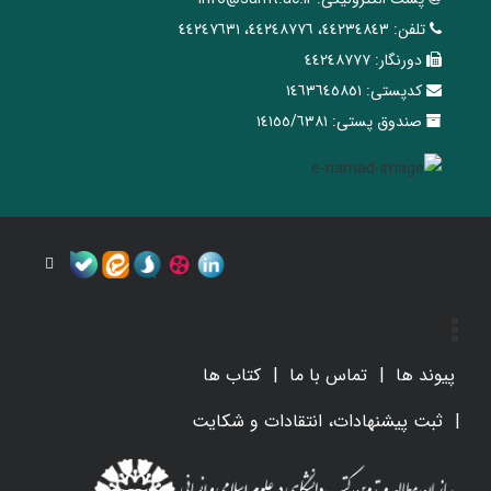
تلفن:
٤٤٢٣٤٨٤٣، ٤٤٢٤٨٧٧٦، ٤٤٢٤٧٦٣١
دورنگار:
٤٤٢٤٨٧٧٧
کدپستی:
١٤٦٣٦٤٥٨٥١
صندوق پستی:
١٤١٥٥/٦٣٨١
پیوند ها
تماس با ما
کتاب ها
ثبت پیشنهادات، انتقادات و شکایت