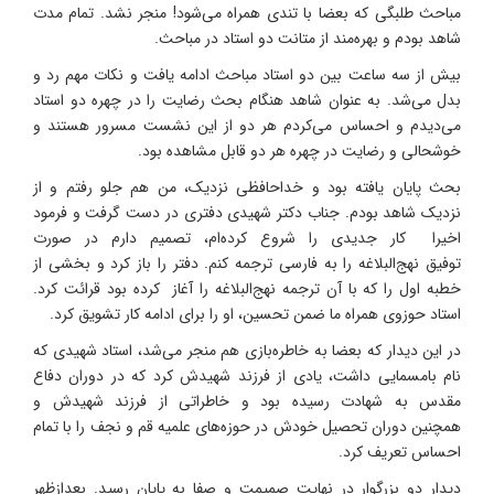
مباحث طلبگی که بعضا با تندی همراه می‌شود! منجر نشد. تمام مدت
شاهد بودم و بهره‌مند از متانت دو استاد در مباحث.
بیش از سه ساعت بین دو استاد مباحث ادامه یافت و نکات مهم رد و
بدل می‌شد. به عنوان شاهد هنگام‌ بحث رضایت را در چهره دو استاد
می‌دیدم و احساس می‌کردم هر دو از این نشست مسرور هستند و
خوشحالی و رضایت در چهره هر دو قابل مشاهده بود.
بحث پایان یافته بود و خداحافظی نزدیک‌، من هم جلو رفتم و از
نزدیک شاهد بودم. جناب دکتر شهیدی دفتری در دست گرفت و فرمود
اخیرا کار جدیدی را شروع کرده‌ام، تصمیم دارم در صورت
توفیق نهج‌البلاغه را به فارسی ترجمه کنم. دفتر را باز کرد و بخشی از
خطبه اول را که با آن ترجمه نهج‌البلاغه را آغاز کرده بود قرائت کرد.
استاد حوزوی همراه ما ضمن تحسین، او را برای ادامه کار تشویق کرد.
در این دیدار که بعضا به خاطره‌بازی هم منجر می‌شد، استاد شهیدی که
نام بامسمایی داشت، یادی از فرزند شهیدش کرد که در دوران دفاع
مقدس به شهادت رسیده بود و خاطراتی از فرزند شهیدش و
همچنین دوران تحصیل خودش در حوزه‌های علمیه قم و نجف را با تمام
احساس تعریف کرد.
دیدار دو بزرگوار در نهایت صمیمت و صفا به پایان رسید. بعدازظهر