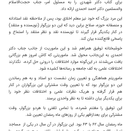
برای کتاب دکتر شهیدی را به مسئول امر، جناب حجت‌الاسلام
والمسلمین دکتر احمد احمدی ارائه داد.
این مرد بزرگ که خود نیز معلم اخلاق بود، پس از ملاحظه نقد استادانه
و منصفانه حوزه، صلاح براین دید که این دو بزرگوار (نویسنده و منتقد)
در کنار یکدیگر قرار گیرند تا نویسنده نقد و نظر منتقد را استماع و
پاسخی قانع‌کننده بیان کند.
خوشبختانه توفیق همراهم شد و این ماموریت از جانب جناب دکتر
احمدی به این‌جانب محول شد. ماموریتی که کاش امروز هم بزرگانی
یافت می‌شدند در این‌گونه موارد اختلافات را درونی حل کرده، نگذارند
اختلافات علمی به کف جامعه و رسانه‌ها کشیده شود.
ماموریتم هماهنگی و تعیین زمان نشست دو استاد و به هم رساندن
این دو بزرگوار بود که با تعیین وقت مشترکی این بزرگواران در کنار
هم قرار گرفته و هریک نظرات علمی و اختلافات نظر خود را
برای یکدیگر بیان داشته تا به نظر واحدی برسند.
این توفیق را مغتنم شمرده، با تماس تلفنی با هردو بزرگوار، وقت
مشترکی برای بعدازظهر یکی از روزهای ماه رمضان تعیین شد.
ماه رمضان سال ۶۲ با ۶۳ بود. این بزرگوار در آن سال در یکی از مساجد
تهران اقامه جماعت می‌کرد. با ایشان تلفنی صحبت کردم، با