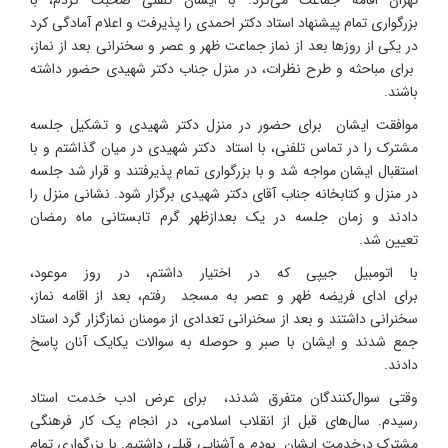
بزرگواری تمام پیشنهاد استاد دکتر احمدی را پذیرفت و اعلام آمادگی کرد
در یکی از روزها بعد از نماز جماعت ظهر و عصر و سخنرانی بعد از نماز،
برای مباحثه و طرح نظرات، در منزل جناب دکتر شهیدی حضور داشته
باشند.
موافقت ایشان برای حضور در منزل دکتر شهیدی و تشکیل جلسه
مشترک را در تماس تلفنی، با استاد دکتر شهیدی در میان گذاشتم و با
استقبال ایشان مواجه شد و با بزرگواری تمام پذیرفتند و قرار شد جلسه
در منزل و کتابخانه جناب آقای دکتر شهیدی برگزار شود. نشانی منزل را
دادند و زمان جلسه در یک بعدازظهر گرم تابستانی ماه رمضان
تعیین شد.
با اتومبیل جیپی که در اختیار داشتم، در روز موعود،
برای ادای فریضه ظهر و عصر به مسجد رفتم، بعد از اقامه نماز،
سخنرانی داشتند و بعد از سخنرانی تعدادی از مومنان نمازگزار گرد استاد
جمع شدند و ایشان با صبر و حوصله به سوالات یکایک آنان پاسخ
دادند.
وقتی سوال‌کنندگان متفرق شدند، برای عرض ادب خدمت استاد
رسیدم. سال‌های قبل از انقلاب اسلامی، در انجام یک کار فرهنگی
مشترک درخدمت ایشان بودم و آشنایی قبلی داشتیم. با بزرگواری تمام