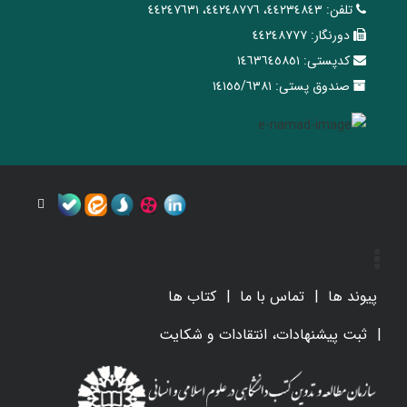
تلفن:
٤٤٢٣٤٨٤٣، ٤٤٢٤٨٧٧٦، ٤٤٢٤٧٦٣١
دورنگار:
٤٤٢٤٨٧٧٧
کدپستی:
١٤٦٣٦٤٥٨٥١
صندوق پستی:
١٤١٥٥/٦٣٨١
پیوند ها
تماس با ما
کتاب ها
ثبت پیشنهادات، انتقادات و شکایت