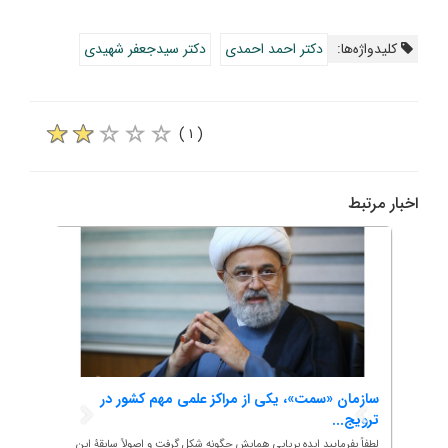
کلیدواژه‌ها:
دکتر احمد احمدی
دکتر سیدجعفر شهیدی
( ۱ )
اخبار مرتبط
سازمان «سمت»، یکی از مراکز علمی مهم کشور در
هم‌ان
ترویج...
تأکید.
لطفاً بفرمایید ایده برپایی همایش چگونه شکل گرفت و اصولاً سابقۀ این
به گزار