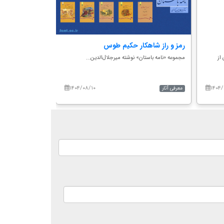
رمز و راز شاهکار حکیم طوس
دیدار رئیس سا
مؤسسۀ امام خم
از
مجموعه‌ «نامه باستان» نوشته‌ میرجلال‌الدین...
به گزارش روابط عمومی 
۱۴۰۴/۰۸/۱۰
۱۴۰۴
معرفی آثار
اخبار