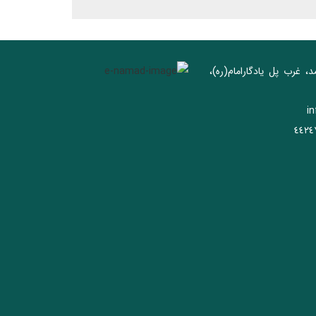
د، غرب پل يادگار‌امام(ره)‌،
i