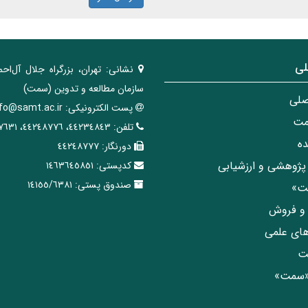
لی
نشانی:
تهران، ‌بزرگراه ‌جلال آل‌احم
سازمان مطالعه و تدوین‌ (سمت)
صلی
پست الکترونیکی:
nfo@samt.ac.ir
مت
تلفن:
٤٤٢٣٤٨٤٣، ٤٤٢٤٨٧٧٦، ٤٤٢٤٧٦٣١
ه
دورنگار:
٤٤٢٤٨٧٧٧
پژوهشی و ارزشیابی
کدپستی:
١٤٦٣٦٤٥٨٥١
صندوق پستی:
١٤١٥٥/٦٣٨١
مت»
ی و فروش
های علمی
ت
«سمت»