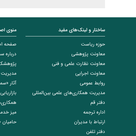
ساختار‌‌ و‌‌ لینک‌های مفید
منوی اص
حوزه ریاست
صفحه ا
معاونت پژوهشی
درباره س
معاونت نظارت علمی و فنی
پژوهشکد
معاونت اجرایی
مدیریت 
روابط عمومی
آثار «س
مدیریت همکاری‌های علمی بین‌المللی
بازاریاب
دفتر قم
همکاری‌
اداره ترجمه
میز خدم
ارتباط با مدیران
حامیان 
دفتر تلفن