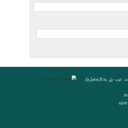
د، غرب پل يادگار‌امام(ره)‌،
i