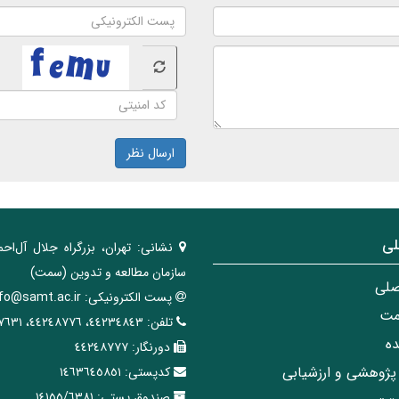
ارسال نظر
لی
نشانی:
تهران، ‌بزرگراه ‌جلال آل‌احم
سازمان مطالعه و تدوین‌ (سمت)
صلی
پست الکترونیکی:
nfo@samt.ac.ir
مت
تلفن:
٤٤٢٣٤٨٤٣، ٤٤٢٤٨٧٧٦، ٤٤٢٤٧٦٣١
ه
دورنگار:
٤٤٢٤٨٧٧٧
پژوهشی و ارزشیابی
کدپستی:
١٤٦٣٦٤٥٨٥١
صندوق پستی:
١٤١٥٥/٦٣٨١