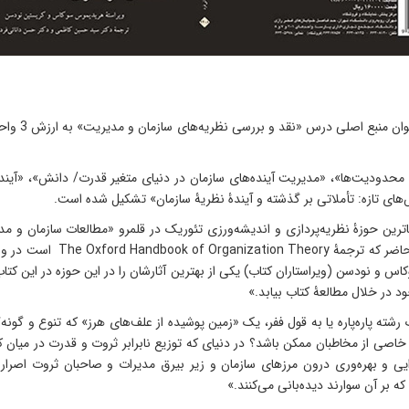
کتاب حاضر ب
و محدودیت‌‌ها»، «مدیریت آینده‌‌های سازمان در دنیای متغیر قدرت/ دانش»، «آیندۀ
‌های تازه: تأملاتی بر گذشته و آیندۀ نظریۀ سازمان» تشکیل شده است.
زایاترین حوزۀ نظریه‌پردازی و اندیشه‌ورزی تئوریک در قلمرو «مطالعات سازمان 
رشته، در جهت «تولید و ارائۀ» 
 و نودسن (ویراستاران کتاب) یکی از بهترین آثارشان را در این حوزه در این کتاب 
خود در خلال مطالعۀ کتاب بیابد.»
ته پاره‌پاره یا به قول ففر، یک «زمین پوشیده از علف‌های هرز» که تنوع و گونه‌گ
ر خاصی از مخاطبان ممکن باشد؟ در دنیای که توزیع نابرابر ثروت و قدرت در می
ایی و بهره‌وری درون مرزهای سازمان و زیر بیرق مدیرات و صاحبان ثروت اصرار 
 بر آن سوارند دیده‌بانی می‌کنند.»