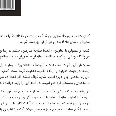
مدیران و سایر علاقه‌مندان نیز از آن بهره‌مند شوند.
کتاب از فصولی با عناوین؛ «آیندۀ نظریۀ سازمان: چشم‌‌اندازها 
مریخ تا سومالی: واگویۀ مطالعات سازمان»، «دوران جدید، چالش‌
مترجمان این اثر در مقدمه خود آورده‌اند: ««نظریۀ سازمان» 
بارورتر ساختن این حوزه است. شاید گزاف نباشد اگر گفت که سوکاس
با ساختاری منسجم گرد هم آورده‌‌اند، البته این را باید خواننده 
در پشت جلد کتاب نیز آمده است:‌ «نظریه سازمان به عنوان یک رش
برود؟ آیا نظریه سازمان هنوز باید مدیریت‌گرا و در خدمت قش
نهادسازانه رشته نظریه سازمان چیست؟ آیا کماکان باید بر کار
نویسندگان صاحب نام این حوزه، مسیر حرکت آینده کشتی‌ای را که