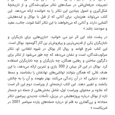
تجربیات حرفه‌ای‌اش در سبک‌های تئاتر سرکوب‌شدگان و از تاریخچۀ
شکل‌گیری‌ و اصول بنیادین این تئاتر را به خواننده ارائه می‌دهد. این
کتاب می‌تواند هم‌زمان، برای آنانی که از قبل با بوئال و ایده‌هایش
آشنایی دارند و آنانی که می‌خواهند با این تئاتر آشنا شوند، جالب، مفید
و سودمند باشد.»
در پشت جلد این اثر نیز می خوانید: «بازی‌هایی برای بازیگران و
نابازیگران یکی از قدیمی‌ترین و پرفروش‌تر ین آثار آگوستود بوئال است.
این کتاب شرح قواعد و روال کار بوئال در شیوه انقلابی او، تئاتر
سرکوب‌شدگان، است و نشان می‌دهد که چه طور می‌شود از تئاتر برای
دگرگون ساختن و رهایی همگان، چه بازیگران و چه نابازیگران استفاده
کرد. بوئال در این اثر بیش از 300 بازی و تمرین ارائه می‌دهد، با این
هدف غائی که همگان بتوانند توانایی‌های نهانشان را بشناسند و بسط
دهند، دنیایی که در آن زندگی می‌کنند بهتر بفهمند و آن را به چالش
بکشند و تغییر دهند. این کتاب ترجمه‌ای از ویراست دوم این اثر است
که علاوه بر محتوای ویراست اول، شامل بخش‌هایی از جمله دو جستار
تازه از بوئال درباره پروژه‌هایش در برزیل، تأملات جدیدی پیرامون تئاتر
مجادله و پی‌گفتاری به قلم او درباره حمله‌های یازده سپتامبر 2001 در
امریکاست.»