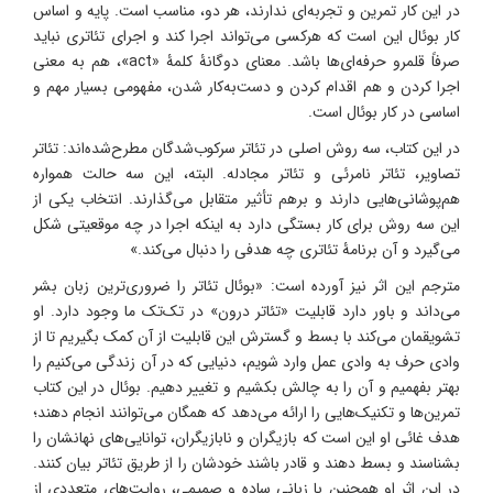
در این کار تمرین و تجربه‌ای ندارند، هر دو، مناسب است. پایه و اساس
کار بوئال این است که هرکسی می‌تواند اجرا کند و اجرای تئاتری نباید
صرفاً قلمرو حرفه‌ای‌ها باشد. معنای دوگانۀ کلمۀ «act»، هم به معنی
اجرا کردن و هم اقدام کردن و دست‌به‌کار شدن، مفهومی بسیار مهم و
اساسی در کار بوئال است.
در این کتاب، سه روش اصلی در تئاتر سرکوب‌شدگان مطرح‌شده‌اند: تئاتر
تصاویر، تئاتر نامرئی و تئاتر مجادله. البته، این سه حالت همواره
هم‌پوشانی‌هایی دارند و برهم تأثیر متقابل می‌گذارند. انتخاب یکی از
این سه روش برای کار بستگی دارد به اینکه اجرا در چه موقعیتی شکل
می‌گیرد و آن برنامۀ تئاتری چه هدفی را دنبال می‌کند.»
مترجم این اثر نیز آورده است: «بوئال تئاتر را ضروری‌ترین زبان بشر
می‌داند و باور دارد قابلیت «تئاتر درون» در تک‌تک‌ ما وجود دارد. او
تشویقمان می‌کند با بسط و گسترش این قابلیت از آن کمک بگیریم تا از
وادی حرف به وادی عمل وارد شویم، دنیایی که در آن زندگی می‌کنیم را
بهتر بفهمیم و آن را به چالش بکشیم و تغییر دهیم. بوئال در این کتاب
تمرین‌ها و تکنیک‌هایی را ارائه می‌دهد که همگان می‌توانند انجام دهند؛
هدف غائی او این است که بازیگران و نابازیگران، توانایی‌‌های نهانشان را
بشناسند و بسط دهند و قادر باشند خودشان را از طریق تئاتر بیان کنند.
در این اثر او همچنین با زبانی ساده و صمیمی، روایت‌های متعددی از