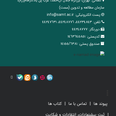
نشانی:
تهران، ‌بزرگراه ‌جلال آل‌احمد، غرب پل يادگار‌امام(ره)‌،
سازمان مطالعه و تدوین‌ (سمت)
پست الکترونیکی:
info@samt.ac.ir
تلفن:
٤٤٢٣٤٨٤٣، ٤٤٢٤٨٧٧٦، ٤٤٢٤٧٦٣١
دورنگار:
٤٤٢٤٨٧٧٧
کدپستی:
١٤٦٣٦٤٥٨٥١
صندوق پستی:
١٤١٥٥/٦٣٨١
پیوند ها
تماس با ما
کتاب ها
ثبت پیشنهادات، انتقادات و شکایت