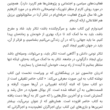
فعالیت‌های سیاسی و اجتماعی و پژوهش‌ها هم کاربرد دارد). همچنین
در مورد روش کارم از منظر تئوریک توضیحاتی داده‌ام و در مورد کارهایم
طی ۱۵ سال شروع فعالیت حرفه‌ای‌ام در تئاتر آرنا در سائوپائولوی برزیل
هم اطلاعاتی ارائه کرده‌ام.
امیدوارم این کتاب مفید و سرگرم‌کننده باشد؛ تئاتر باید شاد و مفرح
باشد، باید به ما کمک کند تا درک بهتری از خودمان و زمانه‌مان پیدا
کنیم. ما باید جهانی را که در آن زندگی می‌کنیم بشناسیم، و فراتر از آن،
باید در جهان تغییر ایجاد کنیم.
تئاتر نوعی دانش و آگاهی است؛ تئاتر باید، و می‌تواند، وسیله‌ای باشد
برای ایجاد دگرگونی در جامعه. تئاتر به ما کمک می‌کند به‌جای اینکه تنها
منتظر بمانیم تا آینده از راه برسد، خودمان آینده‌مان را بسازیم.»
ادریان جانسون نیز در پیشگفتاری که بر ویراست نخست این کتاب
نوشته کتاب به این صورت معرفی می‌کند: « کتاب حاضر تلفیقی است از
دو کتاب مجزا که البته آزادانه تغییراتی در آن‌ها صورت گرفته و
قسمت‌هایی به آن اضافه ‌شده است. کارِ بوئال همواره در حال رشد و
گسترش است و او آخرین مثال‌هایی را که حین کار به آن‌ها دست‌ یافته
به کتاب حاضر افزوده است. همان‌طور که از عنوان برمی‌آید، بیشتر
تمرین‌ها و بازی‌های این کتاب برای اجراگران تعلیم‌دیده و اجراگرانی که