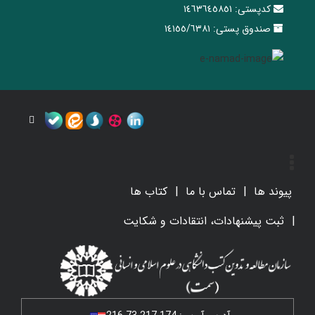
کدپستی:
١٤٦٣٦٤٥٨٥١
صندوق پستی:
١٤١٥٥/٦٣٨١
پیوند ها
تماس با ما
کتاب ها
ثبت پیشنهادات، انتقادات و شکایت