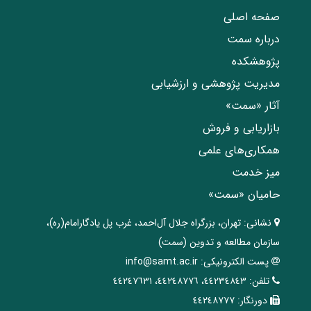
صفحه اصلی
درباره سمت
پژوهشکده
مدیریت پژوهشی و ارزشیابی
آثار «سمت»
بازاریابی و فروش
همکاری‌های علمی
میز خدمت
حامیان «سمت»
نشانی:
تهران، ‌بزرگراه ‌جلال آل‌احمد، غرب پل يادگار‌امام(ره)‌،
سازمان مطالعه و تدوین‌ (سمت)
پست الکترونیکی:
info@samt.ac.ir
تلفن:
٤٤٢٣٤٨٤٣، ٤٤٢٤٨٧٧٦، ٤٤٢٤٧٦٣١
دورنگار:
٤٤٢٤٨٧٧٧