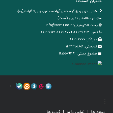
حامیان «سمت»
نشانی:
تهران، ‌بزرگراه ‌جلال آل‌احمد، غرب پل يادگار‌امام(ره)‌،
سازمان مطالعه و تدوین‌ (سمت)
پست الکترونیکی:
info@samt.ac.ir
تلفن:
٤٤٢٣٤٨٤٣، ٤٤٢٤٨٧٧٦، ٤٤٢٤٧٦٣١
دورنگار:
٤٤٢٤٨٧٧٧
کدپستی:
١٤٦٣٦٤٥٨٥١
صندوق پستی:
١٤١٥٥/٦٣٨١
پیوند ها
تماس با ما
کتاب ها