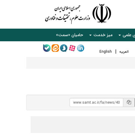
ی علمی
میز خدمت
حامیان «سمت»
العربیه
English