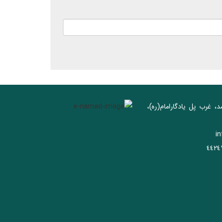
د، غرب پل يادگار‌امام(ره)‌،
i