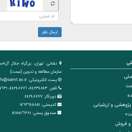
ارسال نظر
لی
نشانی:
تهران، ‌بزرگراه ‌جلال آل‌احم
سازمان مطالعه و تدوین‌ (سمت)
صلی
پست الکترونیکی:
nfo@samt.ac.ir
مت
تلفن:
٤٤٢٣٤٨٤٣، ٤٤٢٤٨٧٧٦، ٤٤٢٤٧٦٣١
ه
دورنگار:
٤٤٢٤٨٧٧٧
پژوهشی و ارزشیابی
کدپستی:
١٤٦٣٦٤٥٨٥١
صندوق پستی:
١٤١٥٥/٦٣٨١
مت»
ی و فروش