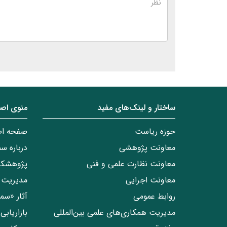
ساختار‌‌ و‌‌ لینک‌های مفید
منوی اص
حوزه ریاست
صفحه ا
معاونت پژوهشی
درباره س
معاونت نظارت علمی و فنی
پژوهشکد
معاونت اجرایی
مدیریت 
روابط عمومی
آثار «س
مدیریت همکاری‌های علمی بین‌المللی
بازاریاب