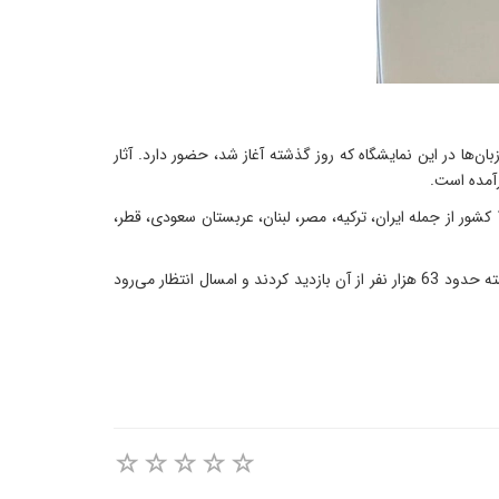
ها در این نمایشگاه که روز گذشته آغاز شد، حضور دارد. آثار
رآمده است.
نمایشگاه «کتاب ما را متحد می‌کند»، در تاریخ 28 سپتامبر 2019 (6 مهر 1398) در منطقه «ینی کاپی» استانبول و با حضور بیش از 200 ناشر از 15 کشور از جمله ایران، ترکیه، مصر، لبنان، عربستان سعودی، قطر،
نمایشگاه مذکور بزرگترین رویداد فرهنگی عربی در ترکیه و بزرگترین نمایشگاه بین‌المللی کتاب عربی در خارج از کشورهای عربی است؛ که سال گذشته حدود 63 هزار نفر از آن بازدید کردند و امسال انتظار می‌رود