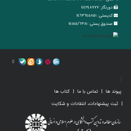
دورنگار:
٤٤٢٤٨٧٧٧
کدپستی:
١٤٦٣٦٤٥٨٥١
صندوق پستی:
١٤١٥٥/٦٣٨١
پیوند ها
تماس با ما
کتاب ها
ثبت پیشنهادات، انتقادات و شکایت