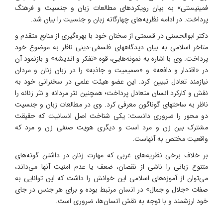
فمینیستی» به بیان رویکردهای مطالعات زبان و جنسیت و فرهنگ
پرداخت. در ادامه نظریه‌های چهارگانه زبان و جنسیت را بیان شد.
دکتر ابوالحسنی در قسمتی از سخنان خود با بهره‌گیری از منابع متقدم و
متاخر اسلامی به بیان دیدگاههای فلسفی-دینی ناظر به موضوع خود
پرداخت. وی با اشاره به نمونه‌هایی، قوه «تفکر و اندیشه» و بازنمود آن
در «اقتدار و دافعه» و «صمیمیت و جاذبه» را در زبان زنان و مردان
نیازمند تعادل تبیین کرد. این عضو هیئت علمی در سخنرانی خود به
نقش و کارکرد انسان متعادل پرداخت؛ همچنین نثر مردانه و نثر زنانه را
ناظر به ساحتهای گوناگون معرفی کرد. وی در مطالعات زبان و جنسیت
دو محور را ضروری دانست: یکی شناخت اصل انسانیت که حقیقت
مشترک بین زن و مرد است و دیگری هویت صنفی زن و مرد که
واقعیت مختص به آنهاست.
بر خلاف برخی نظریه‌های غربی که مهارت زنان در داشتن گونه‌های
متنوع زبانی را ناشی از نقصان، ضعف یا عدم امنیت آنها می‌داند،
می‌توان از آموزه‌های اسلامی این خوانش را داشت که این توانایی به
صفات «جلال و جمال» در انسان مرتبط بوده و برای هر جنس در جای
خود ارزشمند و با توجه به نقش انسان‌ها، ضروری است.