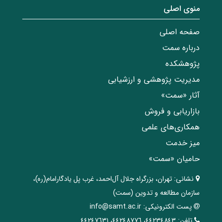
منوی اصلی
صفحه اصلی
درباره سمت
پژوهشکده
مدیریت پژوهشی و ارزشیابی
آثار «سمت»
بازاریابی و فروش
همکاری‌های علمی
میز خدمت
حامیان «سمت»
نشانی:
تهران، ‌بزرگراه ‌جلال آل‌احمد، غرب پل يادگار‌امام(ره)‌،
سازمان مطالعه و تدوین‌ (سمت)
پست الکترونیکی:
info@samt.ac.ir
تلفن:
٤٤٢٣٤٨٤٣، ٤٤٢٤٨٧٧٦، ٤٤٢٤٧٦٣١