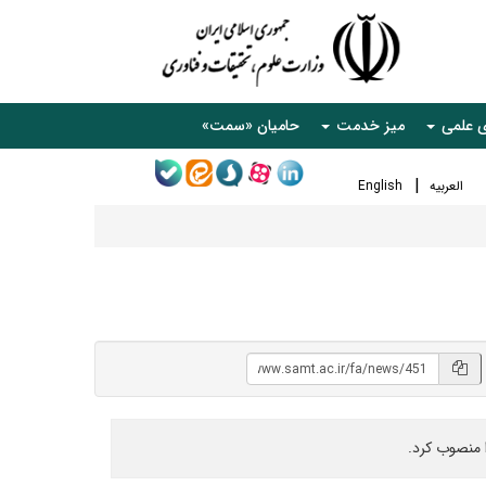
ی علمی
میز خدمت
حامیان «سمت»
العربیه
English
 منصوب کرد.