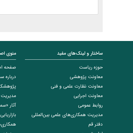
ساختار‌‌ و‌‌ لینک‌های مفید
منوی اص
حوزه ریاست
صفحه ا
معاونت پژوهشی
درباره س
معاونت نظارت علمی و فنی
پژوهشکد
معاونت اجرایی
مدیریت 
روابط عمومی
آثار «س
مدیریت همکاری‌های علمی بین‌المللی
بازاریاب
دفتر قم
همکاری‌