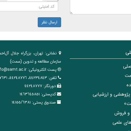
ارسال نظر
لی
نشانی:
تهران، ‌بزرگراه ‌جلال آل‌احم
سازمان مطالعه و تدوین‌ (سمت)
صلی
پست الکترونیکی:
nfo@samt.ac.ir
مت
تلفن:
٤٤٢٣٤٨٤٣، ٤٤٢٤٨٧٧٦، ٤٤٢٤٧٦٣١
ه
دورنگار:
٤٤٢٤٨٧٧٧
پژوهشی و ارزشیابی
کدپستی:
١٤٦٣٦٤٥٨٥١
صندوق پستی:
١٤١٥٥/٦٣٨١
مت»
ی و فروش
های علمی