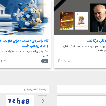
وکلی درگذشت
گام راهبردی «سمت» برای تقویت م
و سامان‌دهی خد...
 روابط عمومی «سمت»، احمد توکلی فعال
یسنده...
به گزارش روابط عمومی «سمت»، «شرکت تعاون
اداری...
/۰۴/۲۸
۱۴۰۴/۰۵/۰۴
اخبار