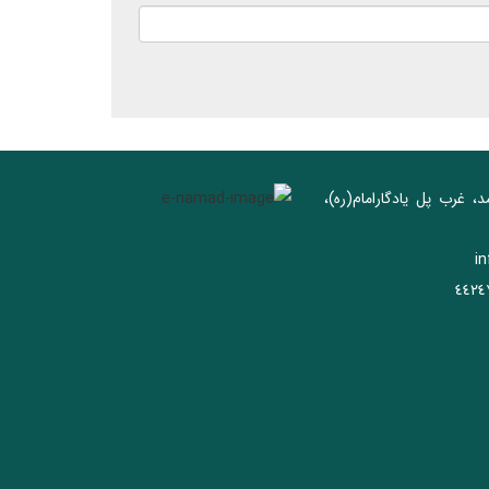
د، غرب پل يادگار‌امام(ره)‌،
i