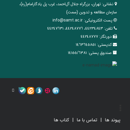
نشانی:
تهران، ‌بزرگراه ‌جلال آل‌احمد، غرب پل يادگار‌امام(ره)‌،
سازمان مطالعه و تدوین‌ (سمت)
پست الکترونیکی:
info@samt.ac.ir
تلفن:
٤٤٢٣٤٨٤٣، ٤٤٢٤٨٧٧٦، ٤٤٢٤٧٦٣١
دورنگار:
٤٤٢٤٨٧٧٧
کدپستی:
١٤٦٣٦٤٥٨٥١
صندوق پستی:
١٤١٥٥/٦٣٨١
پیوند ها
تماس با ما
کتاب ها