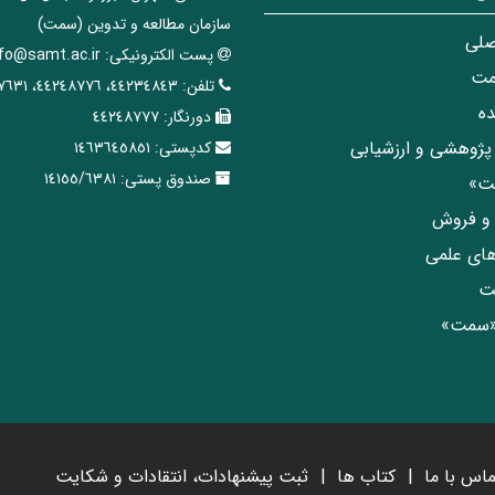
سازمان مطالعه و تدوین‌ (سمت)
صلی
پست الکترونیکی:
nfo@samt.ac.ir
مت
تلفن:
٤٤٢٣٤٨٤٣، ٤٤٢٤٨٧٧٦، ٤٤٢٤٧٦٣١
ه
دورنگار:
٤٤٢٤٨٧٧٧
پژوهشی و ارزشیابی
کدپستی:
١٤٦٣٦٤٥٨٥١
صندوق پستی:
١٤١٥٥/٦٣٨١
مت»
ی و فروش
های علمی
ت
«سمت»
ماس با ما
کتاب ها
ثبت پیشنهادات، انتقادات و شکایت