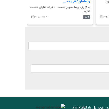
و سامان‌دهی خد...
سازمان سمت؛ تأ
ال
به گزارش روابط عمومی «سمت»، «شرکت تعاونی خدمات
به گزارش روابط عم
اداری...
دبیران گرو...
۱۴۰۵/۰۴/۲۸
۱۴۰۴/
اخبار
اخبار
د، غرب پل يادگار‌امام(ره)‌،