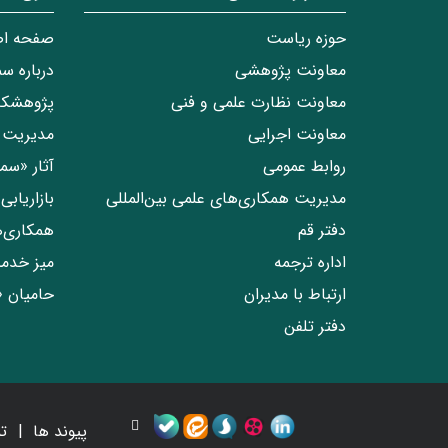
حوزه ریاست
صفحه ا
معاونت پژوهشی
درباره س
معاونت نظارت علمی و فنی
پژوهشکد
معاونت اجرایی
مدیریت 
روابط عمومی
آثار «س
مدیریت همکاری‌های علمی بین‌المللی
بازاریاب
دفتر قم
همکاری‌
اداره ترجمه
میز خدم
ارتباط با مدیران
حامیان 
دفتر تلفن
پیوند ها
ت