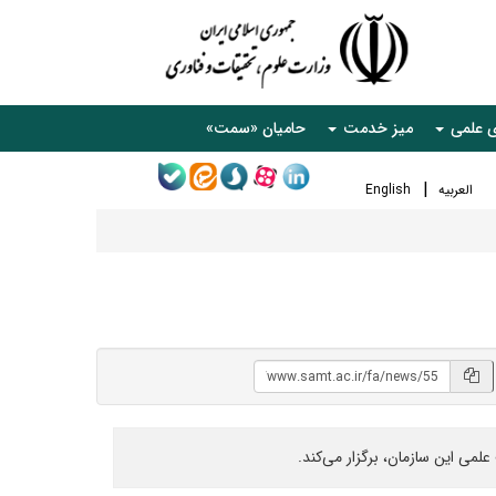
ی علمی
میز خدمت
حامیان «سمت»
العربیه
English