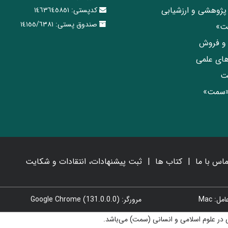
پژوهشی و ارزشیابی
کدپستی:
١٤٦٣٦٤٥٨٥١
صندوق پستی:
١٤١٥٥/٦٣٨١
مت»
ی و فروش
های علمی
ت
«سمت»
ماس با ما
کتاب ها
ثبت پیشنهادات، انتقادات و شکایت
: Mac
مرورگر: Google Chrome (131.0.0.0)
در علوم اسلامی و انسانی (سمت) می‌باشد.