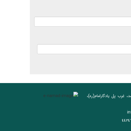
د، غرب پل يادگار‌امام(ره)‌،
i