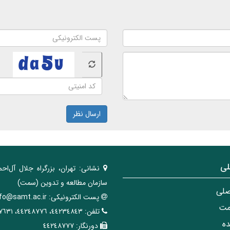
ارسال نظر
لی
نشانی:
تهران، ‌بزرگراه ‌جلال آل‌احم
سازمان مطالعه و تدوین‌ (سمت)
صلی
پست الکترونیکی:
nfo@samt.ac.ir
مت
تلفن:
٤٤٢٣٤٨٤٣، ٤٤٢٤٨٧٧٦، ٤٤٢٤٧٦٣١
ه
دورنگار:
٤٤٢٤٨٧٧٧