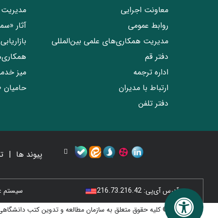
معاونت اجرایی
مدیریت 
روابط عمومی
آثار «س
مدیریت همکاری‌های علمی بین‌المللی
بازاریاب
دفتر قم
همکاری‌
اداره ترجمه
میز خدم
ارتباط با مدیران
حامیان 
دفتر تلفن
پیوند ها
ت
آدرس آی‌پی:
216.73.216.42
سیستم عامل
© کلیه حقوق متعلق به سازمان مطالعه و تدوین کتب دانشگاهی 