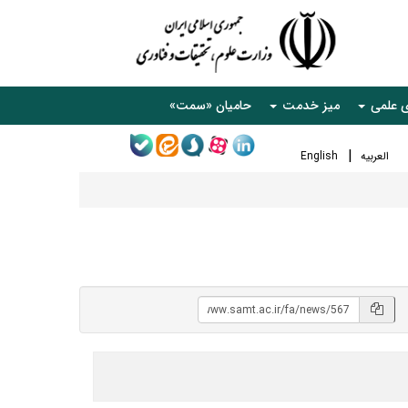
ی علمی
میز خدمت
حامیان «سمت»
العربیه
English