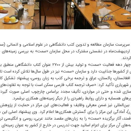
رپرست سازمان مطالعه و تدوین کتب دانشگاهی در علوم اسلامی و انسانی (سمت
لمی بین‌المللی وزارت علوم، تحقیقات و فناوری، روز دوشنبه ۸ اردیبهشت‌ماه در نشستی مشترک در محل سازمان «سم
ردند.
در این دیدار، دکتر حمید شهریاری با اشاره به سابقه نزدیک به چهار
 از کشورها جذابیت دارد و سازمان «سمت» نیز در طول سال‌ها تلاش کرده است تا آث
غانستان، پاکستان، عراق و ترجمه برخی کتب به زبان روسی، پیشنهاد تشکیل ک
ر شهریاری تأکید کرد: «صرف ترجمه کتاب فارسی ممکن است با توجه به تفاوت‌های
ی‌سازی شده و حتی در مواردی، تألیف مجدد براساس چارچوب اصلی صورت گیرد
های همسایه و دارای روابط راهبردی را از دیگر زمینه‌های همکاری برشمرد.
بین‌المللی نیز ضمن معرفی وظایف و فعالیت‌های این مرکز در حمایت از پژوهش‌
 آمادگی این مرکز را برای گسترش همکاری‌ها اعلام کرد. وی پیشنهاد اصلی این مر
ند، آثار برگزیده «سمت» را به زبان‌های مقصد مانند عربی، روسی و انگلیسی ترج
امه‌های آن مرکز برای اعزام اساتید جهت تدریس در خارج از کشور به عنوان زمینه‌