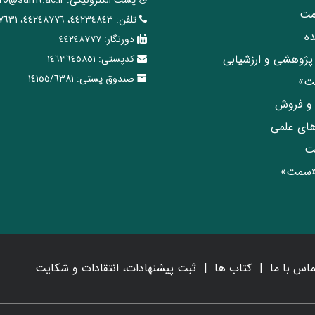
پست الکترونیکی:
nfo@samt.ac.ir
مت
تلفن:
٤٤٢٣٤٨٤٣، ٤٤٢٤٨٧٧٦، ٤٤٢٤٧٦٣١
ه
دورنگار:
٤٤٢٤٨٧٧٧
پژوهشی و ارزشیابی
کدپستی:
١٤٦٣٦٤٥٨٥١
صندوق پستی:
١٤١٥٥/٦٣٨١
مت»
ی و فروش
های علمی
ت
«سمت»
ماس با ما
کتاب ها
ثبت پیشنهادات، انتقادات و شکایت