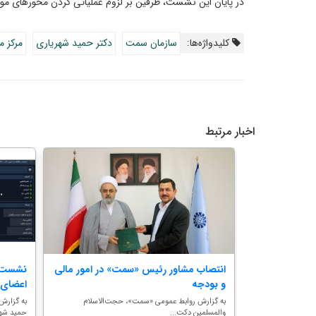
در پایان این نشست، طرفین بر لزوم عملیاتی کردن محورهای مو
کلیدواژه‌ها:
سازمان سمت
دکتر حمید شهریاری
مرکز م
اخبار مرتبط
مدیران
انتصاب مشاور رئیس «سمت» در امور مالی
نشست م
.
و بودجه
اعضای 
به گزارش روابط عمومی «سمت»، صبح روز چهارشنبه ۷
به گزارش روابط عمومی «سمت»، حجت‌الاسلام
به گزارش
والمسلمین دکت...
حمید شهر