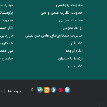
معاونت پژوهشی
درباره س
معاونت نظارت علمی و فنی
پژوهشکد
معاونت اجرایی
مدیریت 
روابط عمومی
آثار «س
مدیریت همکاری‌های علمی بین‌المللی
بازاریاب
دفتر قم
همکاری‌
اداره ترجمه
میز خدم
ارتباط با مدیران
حامیان 
دفتر تلفن
پیوند ها
ت