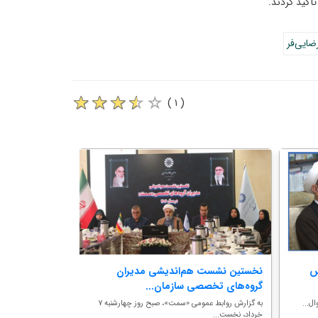
أکید کردند.
ضایی‌فر
( ۱ )
س
نخستین نشست هم‌اندیشی مدیران
انتصاب مشاور 
گروه‌های تخصصی سازمان...
و بودجه
به گزارش روابط عمومی «سمت»، صبح روز چهارشنبه ۷
به گزارش روابط عم
خرداد، نخست...
والمسلمین دکت...