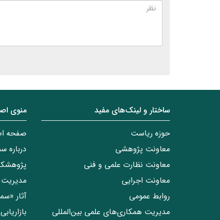
ساختار‌‌ و‌‌ لینک‌های مفید
منوی اص
حوزه ریاست
صفحه ا
معاونت پژوهشی
درباره س
معاونت نظارت علمی و فنی
پژوهشکد
معاونت اجرایی
مدیریت 
روابط عمومی
آثار «س
مدیریت همکاری‌های علمی بین‌المللی
بازاریاب