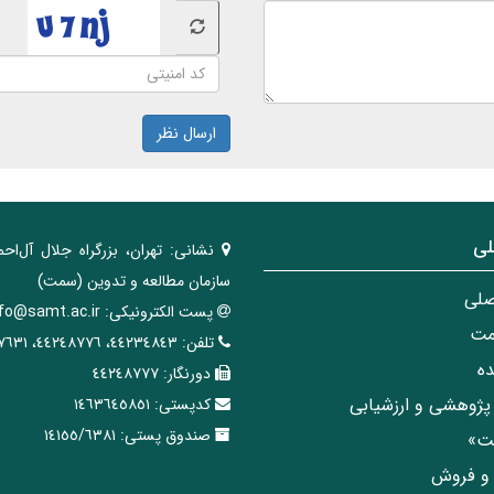
ارسال نظر
لی
نشانی:
تهران، ‌بزرگراه ‌جلال آل‌احم
سازمان مطالعه و تدوین‌ (سمت)
صلی
پست الکترونیکی:
nfo@samt.ac.ir
مت
تلفن:
٤٤٢٣٤٨٤٣، ٤٤٢٤٨٧٧٦، ٤٤٢٤٧٦٣١
ه
دورنگار:
٤٤٢٤٨٧٧٧
پژوهشی و ارزشیابی
کدپستی:
١٤٦٣٦٤٥٨٥١
صندوق پستی:
١٤١٥٥/٦٣٨١
مت»
ی و فروش