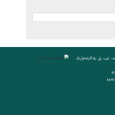
د، غرب پل يادگار‌امام(ره)‌،
i