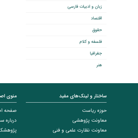
زبان و ادبیات فارسی
اقتصاد
حقوق
فلسفه و کلام
جغرافیا
هنر
ساختار‌‌ و‌‌ لینک‌های مفید
منوی اص
حوزه ریاست
صفحه ا
معاونت پژوهشی
درباره س
معاونت نظارت علمی و فنی
پژوهشکد