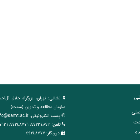
لی
نشانی:
تهران، ‌بزرگراه ‌جلال آل‌احم
سازمان مطالعه و تدوین‌ (سمت)
صلی
پست الکترونیکی:
nfo@samt.ac.ir
مت
تلفن:
٤٤٢٣٤٨٤٣، ٤٤٢٤٨٧٧٦، ٤٤٢٤٧٦٣١
ه
دورنگار:
٤٤٢٤٨٧٧٧