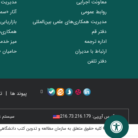
معاونت اجرایی
مدیریت 
روابط عمومی
آثار «س
مدیریت همکاری‌های علمی بین‌المللی
بازاریاب
دفتر قم
همکاری‌
اداره ترجمه
میز خدم
ارتباط با مدیران
حامیان 
دفتر تلفن
پیوند ها
ت
آدرس آی‌پی:
216.73.216.179
سیستم عامل
© کلیه حقوق متعلق به سازمان مطالعه و تدوین کتب دانشگاهی 