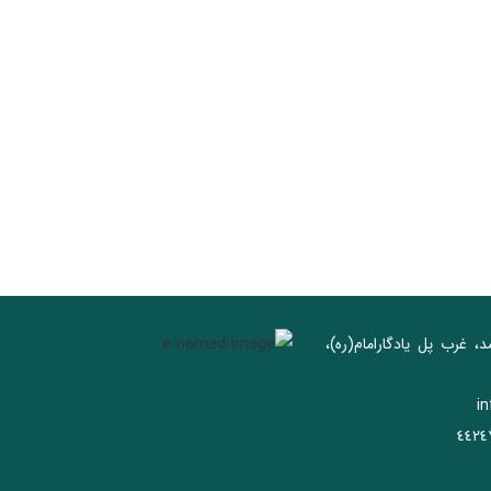
د، غرب پل يادگار‌امام(ره)‌،
i