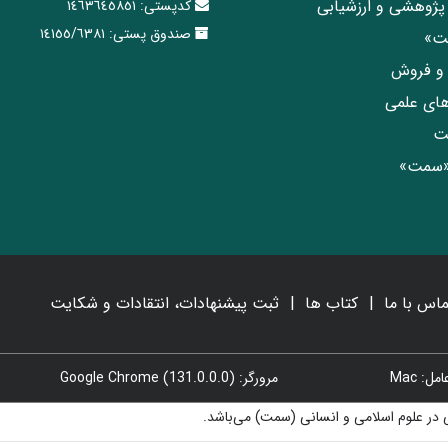
پژوهشی و ارزشیابی
کدپستی:
١٤٦٣٦٤٥٨٥١
صندوق پستی:
١٤١٥٥/٦٣٨١
مت»
ی و فروش
های علمی
ت
«سمت»
ماس با ما
کتاب ها
ثبت پیشنهادات، انتقادات و شکایت
: Mac
مرورگر: Google Chrome (131.0.0.0)
در علوم اسلامی و انسانی (سمت) می‌باشد.