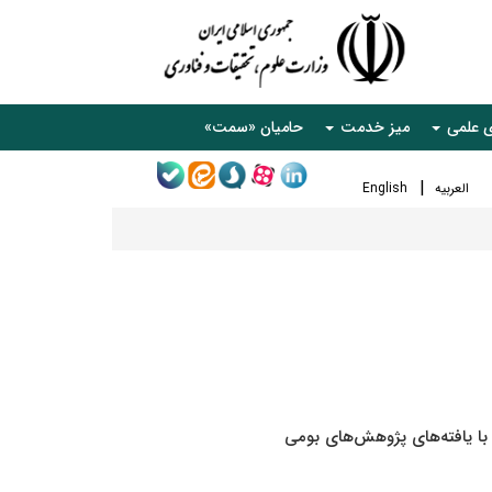
ی علمی
میز خدمت
حامیان «سمت»
العربیه
English