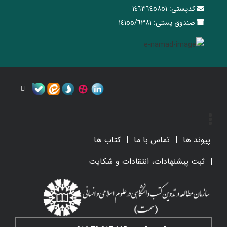
کدپستی:
١٤٦٣٦٤٥٨٥١
صندوق پستی:
١٤١٥٥/٦٣٨١
پیوند ها
تماس با ما
کتاب ها
ثبت پیشنهادات، انتقادات و شکایت