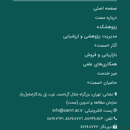
صفحه اصلی
درباره سمت
پژوهشکده
مدیریت پژوهشی و ارزشیابی
آثار «سمت»
بازاریابی و فروش
همکاری‌های علمی
میز خدمت
حامیان «سمت»
نشانی:
تهران، ‌بزرگراه ‌جلال آل‌احمد، غرب پل يادگار‌امام(ره)‌،
سازمان مطالعه و تدوین‌ (سمت)
پست الکترونیکی:
info@samt.ac.ir
تلفن:
٤٤٢٣٤٨٤٣، ٤٤٢٤٨٧٧٦، ٤٤٢٤٧٦٣١
دورنگار:
٤٤٢٤٨٧٧٧