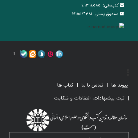
کدپستی:
١٤٦٣٦٤٥٨٥١
صندوق پستی:
١٤١٥٥/٦٣٨١
پیوند ها
تماس با ما
کتاب ها
ثبت پیشنهادات، انتقادات و شکایت