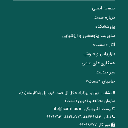
صفحه اصلی
درباره سمت
پژوهشکده
مدیریت پژوهشی و ارزشیابی
آثار «سمت»
بازاریابی و فروش
همکاری‌های علمی
میز خدمت
حامیان «سمت»
نشانی:
تهران، ‌بزرگراه ‌جلال آل‌احمد، غرب پل يادگار‌امام(ره)‌،
سازمان مطالعه و تدوین‌ (سمت)
پست الکترونیکی:
info@samt.ac.ir
تلفن:
٤٤٢٣٤٨٤٣، ٤٤٢٤٨٧٧٦، ٤٤٢٤٧٦٣١
دورنگار:
٤٤٢٤٨٧٧٧