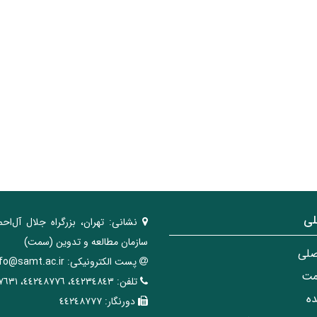
لی
نشانی:
تهران، ‌بزرگراه ‌جلال آل‌احم
سازمان مطالعه و تدوین‌ (سمت)
صلی
پست الکترونیکی:
nfo@samt.ac.ir
مت
تلفن:
٤٤٢٣٤٨٤٣، ٤٤٢٤٨٧٧٦، ٤٤٢٤٧٦٣١
ه
دورنگار:
٤٤٢٤٨٧٧٧