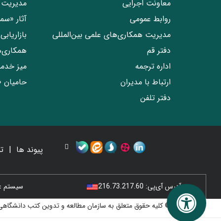
معاونت اجرایی
مدیریت 
روابط عمومی
آثار «س
مدیریت همکاری‌های علمی بین‌المللی
بازاریاب
دفتر قم
همکاری‌
اداره ترجمه
میز خدم
ارتباط با مدیران
حامیان 
دفتر تلفن
پیوند ها
ت
آدرس آی‌پی:
216.73.217.60
سیستم عامل
© کلیه حقوق متعلق به سازمان مطالعه و تدوین کتب دانشگاهی 