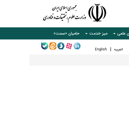
ی علمی
میز خدمت
حامیان «سمت»
العربیه
English