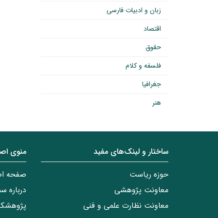
زبان و ادبیات فارسی
اقتصاد
حقوق
فلسفه و کلام
جغرافیا
هنر
ساختار‌‌ و‌‌ لینک‌های مفید
منوی اص
حوزه ریاست
صفحه ا
معاونت پژوهشی
درباره س
معاونت نظارت علمی و فنی
پژوهشکد