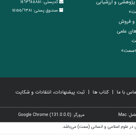
پژوهشی و ارزشیابی
کدپستی:
١٤٦٣٦٤٥٨٥١
صندوق پستی:
١٤١٥٥/٦٣٨١
مت»
ی و فروش
های علمی
ت
«سمت»
ماس با ما
کتاب ها
ثبت پیشنهادات، انتقادات و شکایت
: Mac
مرورگر: Google Chrome (131.0.0.0)
در علوم اسلامی و انسانی (سمت) می‌باشد.