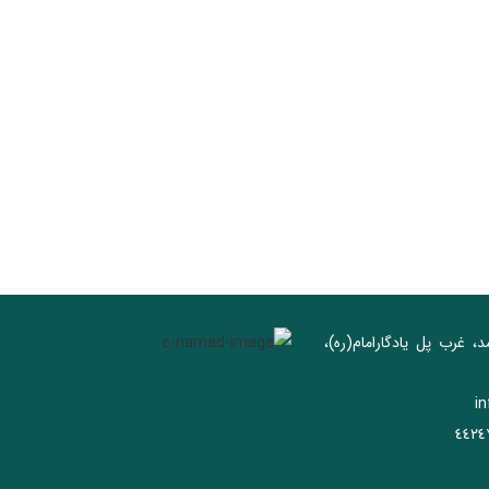
د، غرب پل يادگار‌امام(ره)‌،
i