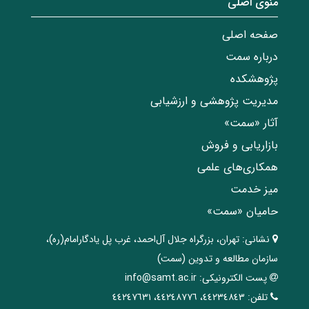
منوی اصلی
صفحه اصلی
درباره سمت
پژوهشکده
مدیریت پژوهشی و ارزشیابی
آثار «سمت»
بازاریابی و فروش
همکاری‌های علمی
میز خدمت
حامیان «سمت»
نشانی:
تهران، ‌بزرگراه ‌جلال آل‌احمد، غرب پل يادگار‌امام(ره)‌،
سازمان مطالعه و تدوین‌ (سمت)
پست الکترونیکی:
info@samt.ac.ir
تلفن:
٤٤٢٣٤٨٤٣، ٤٤٢٤٨٧٧٦، ٤٤٢٤٧٦٣١