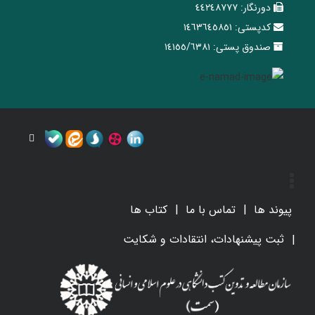
دورنگار:
٤٤٢٤٨٧٧٧
کدپستی:
١٤٦٣٦٤٥٨٥١
صندوق پستی:
١٤١٥٥/٦٣٨١
پیوند ها
تماس با ما
کتاب ها
ثبت پیشنهادات، انتقادات و شکایت