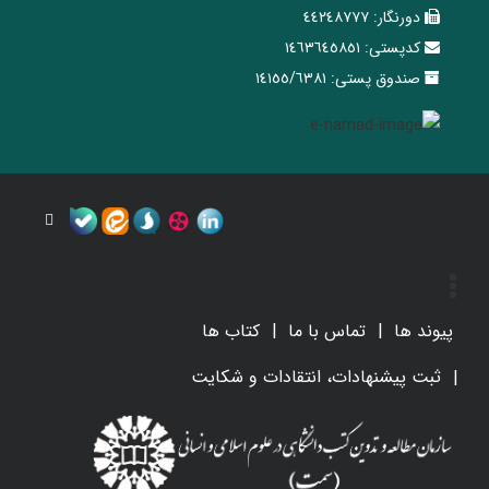
دورنگار:
٤٤٢٤٨٧٧٧
کدپستی:
١٤٦٣٦٤٥٨٥١
صندوق پستی:
١٤١٥٥/٦٣٨١
پیوند ها
تماس با ما
کتاب ها
ثبت پیشنهادات، انتقادات و شکایت