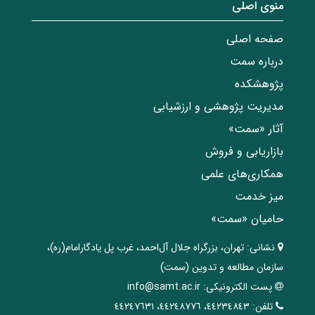
منوی اصلی
صفحه اصلی
درباره سمت
پژوهشکده
مدیریت پژوهشی و ارزشیابی
آثار «سمت»
بازاریابی و فروش
همکاری‌های علمی
میز خدمت
حامیان «سمت»
نشانی:
تهران، ‌بزرگراه ‌جلال آل‌احمد، غرب پل يادگار‌امام(ره)‌،
سازمان مطالعه و تدوین‌ (سمت)
پست الکترونیکی:
info@samt.ac.ir
تلفن:
٤٤٢٣٤٨٤٣، ٤٤٢٤٨٧٧٦، ٤٤٢٤٧٦٣١