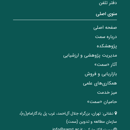
دفتر تلفن
منوی اصلی
صفحه اصلی
درباره سمت
پژوهشکده
مدیریت پژوهشی و ارزشیابی
آثار «سمت»
بازاریابی و فروش
همکاری‌های علمی
میز خدمت
حامیان «سمت»
نشانی:
تهران، ‌بزرگراه ‌جلال آل‌احمد، غرب پل يادگار‌امام(ره)‌،
سازمان مطالعه و تدوین‌ (سمت)
پست الکترونیکی:
info@samt.ac.ir