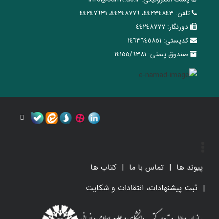
تلفن:
٤٤٢٣٤٨٤٣، ٤٤٢٤٨٧٧٦، ٤٤٢٤٧٦٣١
دورنگار:
٤٤٢٤٨٧٧٧
کدپستی:
١٤٦٣٦٤٥٨٥١
صندوق پستی:
١٤١٥٥/٦٣٨١
پیوند ها
تماس با ما
کتاب ها
ثبت پیشنهادات، انتقادات و شکایت