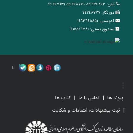
تلفن:
٤٤٢٣٤٨٤٣، ٤٤٢٤٨٧٧٦، ٤٤٢٤٧٦٣١
دورنگار:
٤٤٢٤٨٧٧٧
کدپستی:
١٤٦٣٦٤٥٨٥١
صندوق پستی:
١٤١٥٥/٦٣٨١
پیوند ها
تماس با ما
کتاب ها
ثبت پیشنهادات، انتقادات و شکایت