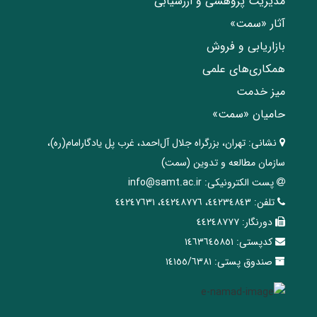
مدیریت پژوهشی و ارزشیابی
آثار «سمت»
بازاریابی و فروش
همکاری‌های علمی
میز خدمت
حامیان «سمت»
نشانی:
تهران، ‌بزرگراه ‌جلال آل‌احمد، غرب پل يادگار‌امام(ره)‌،
سازمان مطالعه و تدوین‌ (سمت)
پست الکترونیکی:
info@samt.ac.ir
تلفن:
٤٤٢٣٤٨٤٣، ٤٤٢٤٨٧٧٦، ٤٤٢٤٧٦٣١
دورنگار:
٤٤٢٤٨٧٧٧
کدپستی:
١٤٦٣٦٤٥٨٥١
صندوق پستی:
١٤١٥٥/٦٣٨١